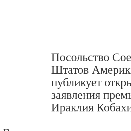
Посольство Со
Штатов Америки
публикует откр
заявления прем
Ираклия Кобахи