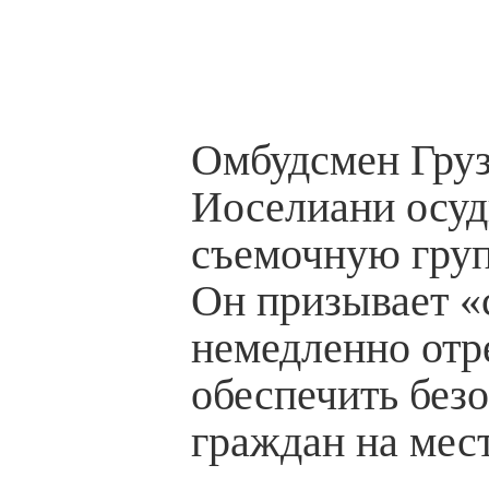
Омбудсмен Гру
Иоселиани осуд
съемочную групп
Он призывает «
немедленно отр
обеспечить без
граждан на мес