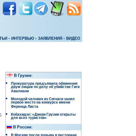
ТЬИ
•
ИНТЕРВЬЮ
•
ЗАЯВЛЕНИЯ
•
ВИДЕО
В Грузии
:
Прокуратура предъявила обвинение
двум лицам по делу об убийстве Гиги
Авалиани
Молодой человек из Сигнаги занял
первое место на конкурсе имени
Ференца Листа
Кобахидзе: «Двери Грузии открыты
5
для всех туристов»
В России
:
В Москве после взрыва в ресторане