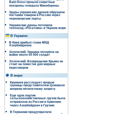
Balzi Rossi прошли секретные
похороны генерала Минобороны
Удары украинских дронов обрушили
поставки товаров в Россию через
черноморские порты
Украинские дроны потопили
теплоход «Росатома» в Черном море
В Украине
:
В Киев прибыл глава МИД
Азербайджана
Зеленский: Украина потеряла на
войне около 50 000 солдат
Зеленский: Возвращение Крыма не
стоит на повестке дня мирных
переговоров
В мире
:
Кишинев расследует прорыв
границы представителем Цхинвали
вопреки пятилетнему запрету
Еще одна партия
сельскохозяйственных грузов была
отправлена ​​из России в Армению
через Азербайджан и Грузию
В Германии предотвратили