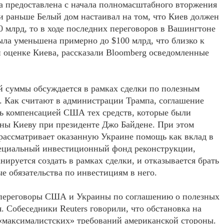
а предоставлена с начала полномасштабного вторжения
и раньше Белый дом настаивал на том, что Киев должен
0 млрд, то в ходе последних переговоров в Вашингтоне
ыла уменьшена примерно до $100 млрд, что близко к
 оценке Киева, рассказали Bloomberg осведомленные
й суммы обсуждается в рамках сделки по полезным
 Как считают в администрации Трампа, соглашение
ь компенсацией США тех средств, которые были
ны Киеву при президенте Джо Байдене. При этом
ассматривает оказанную Украине помощь как вклад в
ециальный инвестиционный фонд реконструкции,
нируется создать в рамках сделки, и отказывается брать
ые обязательства по инвестициям в него.
переговоры США и Украины по соглашению о полезных
 Собеседники Reuters говорили, что обстановка на
 «максималистских» требований американской стороны.