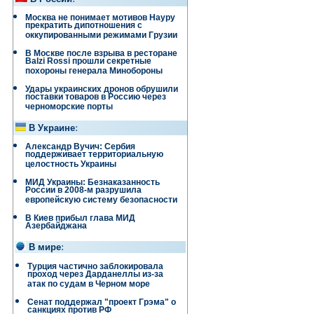
Москва не понимает мотивов Науру
прекратить дипотношения с
оккупированными режимами Грузии
В Москве после взрыва в ресторане
Balzi Rossi прошли секретные
похороны генерала Минобороны
Удары украинских дронов обрушили
поставки товаров в Россию через
черноморские порты
В Украине
:
Александр Вучич: Сербия
поддерживает территориальную
целостность Украины
МИД Украины: Безнаказанность
России в 2008-м разрушила
европейскую систему безопасности
В Киев прибыл глава МИД
Азербайджана
В мире
:
Турция частично заблокировала
проход через Дарданеллы из-за
атак по судам в Черном море
Сенат поддержал "проект Грэма" о
санкциях против РФ