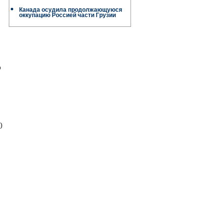
Канада осудила продолжающуюся
оккупацию Россией части Грузии
о
0