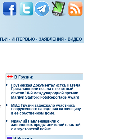
ТЬИ
•
ИНТЕРВЬЮ
•
ЗАЯВЛЕНИЯ
•
ВИДЕО
В Грузии
:
Грузинская документалистка Натела
Григалашвили вошла в почетный
список 10-й международной премии
Marilyn Stafford FotoReportage Award
МВД Грузии задержало участника
4
вооруженного нападения на женщину
в ее собственном доме.
Ираклий Павленишвили о
заявлениях представителей властей
о августовской войне
В России
: