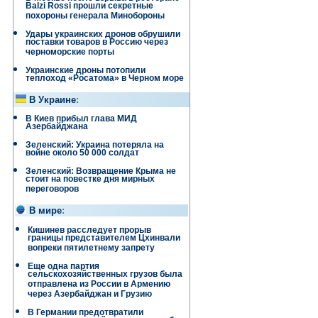
Balzi Rossi прошли секретные
похороны генерала Минобороны
Удары украинских дронов обрушили
поставки товаров в Россию через
черноморские порты
Украинские дроны потопили
теплоход «Росатома» в Черном море
В Украине
:
В Киев прибыл глава МИД
Азербайджана
Зеленский: Украина потеряла на
войне около 50 000 солдат
Зеленский: Возвращение Крыма не
стоит на повестке дня мирных
переговоров
В мире
:
Кишинев расследует прорыв
границы представителем Цхинвали
вопреки пятилетнему запрету
Еще одна партия
сельскохозяйственных грузов была
отправлена ​​из России в Армению
через Азербайджан и Грузию
В Германии предотвратили