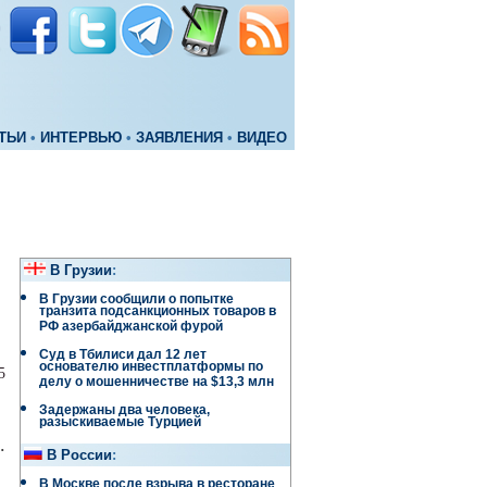
ТЬИ
•
ИНТЕРВЬЮ
•
ЗАЯВЛЕНИЯ
•
ВИДЕО
В Грузии
:
В Грузии сообщили о попытке
транзита подсанкционных товаров в
РФ азербайджанской фурой
Суд в Тбилиси дал 12 лет
основателю инвестплатформы по
5
делу о мошенничестве на $13,3 млн
Задержаны два человека,
разыскиваемые Турцией
.
В России
:
В Москве после взрыва в ресторане