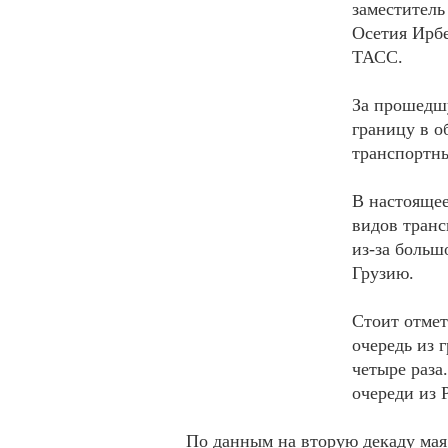
заместитель
Осетия Ирбе
ТАСС.
За прошедш
границу в о
транспортны
В настоящее
видов транс
из-за больш
Грузию.
Стоит отмет
очередь из 
четыре раза
очереди из 
По данным на вторую декаду мая,