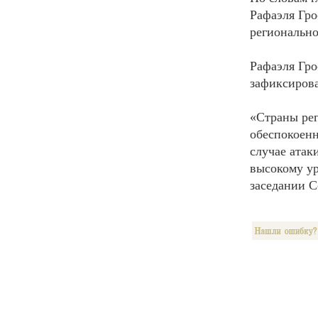
Рафаэля Гро
регионально
Рафаэля Гро
зафиксирова
«Страны рег
обеспокоенн
случае атак
высокому ур
заседании С