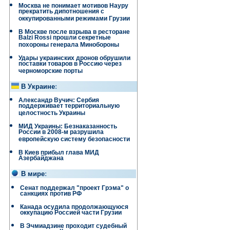
Москва не понимает мотивов Науру
прекратить дипотношения с
оккупированными режимами Грузии
В Москве после взрыва в ресторане
Balzi Rossi прошли секретные
похороны генерала Минобороны
Удары украинских дронов обрушили
поставки товаров в Россию через
черноморские порты
В Украине
:
Александр Вучич: Сербия
поддерживает территориальную
целостность Украины
МИД Украины: Безнаказанность
России в 2008-м разрушила
европейскую систему безопасности
В Киев прибыл глава МИД
Азербайджана
В мире
:
Сенат поддержал "проект Грэма" о
санкциях против РФ
Канада осудила продолжающуюся
оккупацию Россией части Грузии
В Эчмиадзине проходит судебный