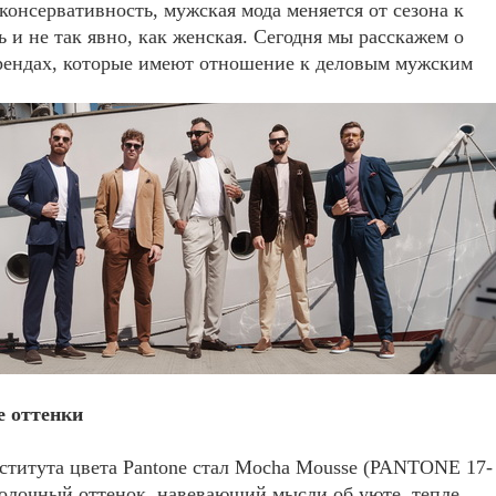
онсервативность, мужская мода меняется от сезона к
ть и не так явно, как женская. Сегодня мы расскажем о
рендах, которые имеют отношение к деловым мужским
 оттенки
нститута цвета Pantone стал Mocha Mousse (PANTONE 17-
олочный оттенок, навевающий мысли об уюте, тепле,