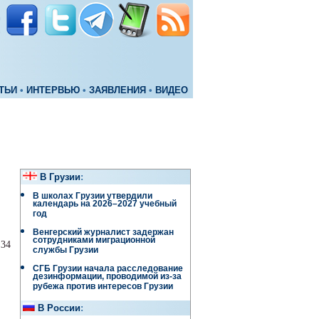
ТЬИ
•
ИНТЕРВЬЮ
•
ЗАЯВЛЕНИЯ
•
ВИДЕО
В Грузии
:
В школах Грузии утвердили
календарь на 2026–2027 учебный
год
Венгерский журналист задержан
сотрудниками миграционной
:34
службы Грузии
СГБ Грузии начала расследование
дезинформации, проводимой из-за
рубежа против интересов Грузии
В России
: