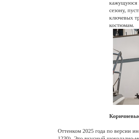
кажущуюся к
сезону, пус
ключевых т
костюмам.
Коричневые
Оттенком 2025 года по версии и
1230). Это вкусный шоколадно-м