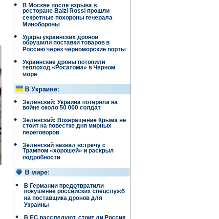
В Москве после взрыва в
ресторане Balzi Rossi прошли
секретные похороны генерала
Минобороны
Удары украинских дронов
обрушили поставки товаров в
Россию через черноморские порты
Украинские дроны потопили
теплоход «Росатома» в Черном
море
В Украине
:
Зеленский: Украина потеряла на
войне около 50 000 солдат
Зеленский: Возвращение Крыма не
стоит на повестке дня мирных
переговоров
Зеленский назвал встречу с
Трампом «хорошей» и раскрыл
подробности
В мире
:
В Германии предотвратили
покушение российских спецслужб
на поставщика дронов для
Украины
В ЕС расследуют, стоит ли Россия