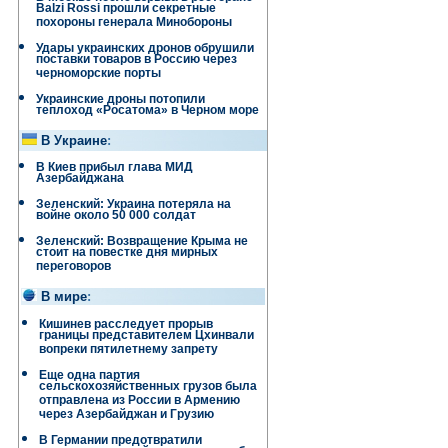
Balzi Rossi прошли секретные
похороны генерала Минобороны
Удары украинских дронов обрушили
поставки товаров в Россию через
черноморские порты
Украинские дроны потопили
теплоход «Росатома» в Черном море
В Украине
:
В Киев прибыл глава МИД
Азербайджана
Зеленский: Украина потеряла на
войне около 50 000 солдат
Зеленский: Возвращение Крыма не
стоит на повестке дня мирных
переговоров
В мире
:
Кишинев расследует прорыв
границы представителем Цхинвали
вопреки пятилетнему запрету
Еще одна партия
сельскохозяйственных грузов была
отправлена ​​из России в Армению
через Азербайджан и Грузию
В Германии предотвратили