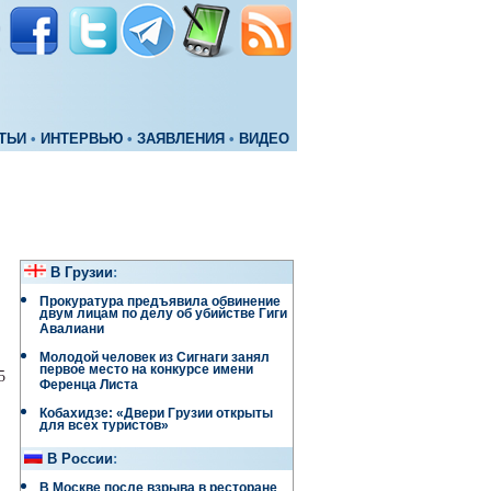
ТЬИ
•
ИНТЕРВЬЮ
•
ЗАЯВЛЕНИЯ
•
ВИДЕО
В Грузии
:
Прокуратура предъявила обвинение
двум лицам по делу об убийстве Гиги
Авалиани
Молодой человек из Сигнаги занял
первое место на конкурсе имени
5
Ференца Листа
Кобахидзе: «Двери Грузии открыты
для всех туристов»
В России
:
В Москве после взрыва в ресторане