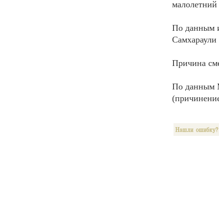
малолетний 
По данным и
Самхараули 
Причина сме
По данным М
(причинение