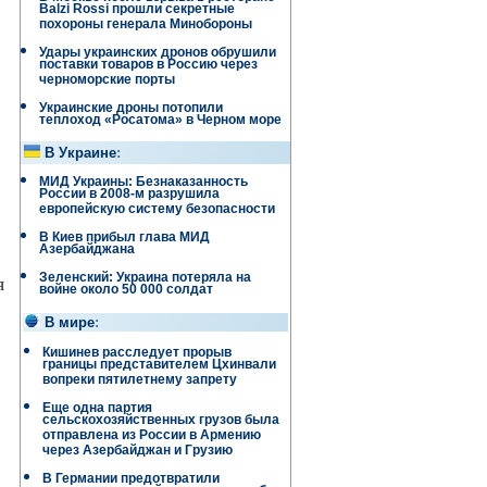
Balzi Rossi прошли секретные
похороны генерала Минобороны
Удары украинских дронов обрушили
поставки товаров в Россию через
черноморские порты
Украинские дроны потопили
теплоход «Росатома» в Черном море
В Украине
:
МИД Украины: Безнаказанность
России в 2008-м разрушила
европейскую систему безопасности
В Киев прибыл глава МИД
Азербайджана
Зеленский: Украина потеряла на
я
войне около 50 000 солдат
В мире
:
Кишинев расследует прорыв
границы представителем Цхинвали
вопреки пятилетнему запрету
Еще одна партия
сельскохозяйственных грузов была
отправлена ​​из России в Армению
через Азербайджан и Грузию
В Германии предотвратили