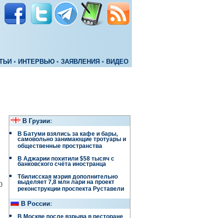
ТЬИ
•
ИНТЕРВЬЮ
•
ЗАЯВЛЕНИЯ
•
ВИДЕО
В Грузии
:
В Батуми взялись за кафе и бары,
самовольно занимающие тротуары и
общественные пространства
В Аджарии похитили $58 тысяч с
банковского счёта иностранца
Тбилисская мэрия дополнительно
выделяет 7,8 млн лари на проект
0
реконструкции проспекта Руставели
В России
:
В Москве после взрыва в ресторане