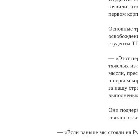
заявили, чт
первом корп
Основные т
освобождени
студенты ТГ
— «Этот пе
тяжёлых из-
мысли, прес
в первом ко
за нашу стр
выполнены»
Они подчерк
связано с ж
— «Если раньше мы стояли на Рус