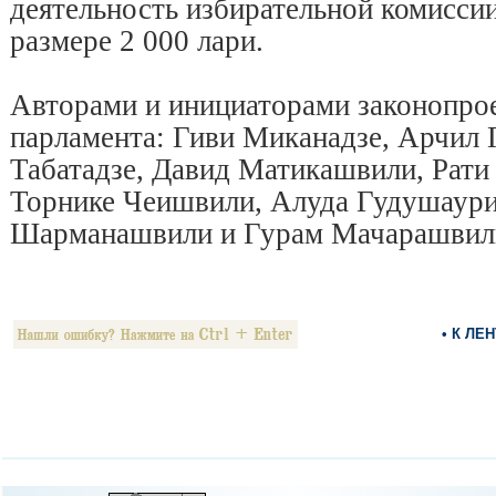
деятельность избирательной комисси
размере 2 000 лари.
Авторами и инициаторами законопрое
парламента: Гиви Миканадзе, Арчил 
Табатадзе, Давид Матикашвили, Рат
Торнике Чеишвили, Алуда Гудушаури
Шарманашвили и Гурам Мачарашвил
• К ЛЕ