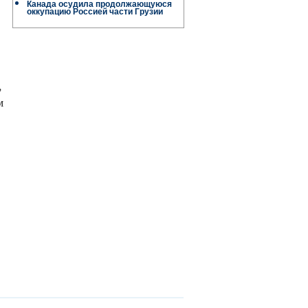
Канада осудила продолжающуюся
оккупацию Россией части Грузии
,
м