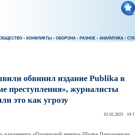
ОБЩЕСТВО
•
КОНФЛИКТЫ
•
ОБОРОНА
•
РАЗНОЕ
•
АНАЛИТИКА
•
СТА
вили обвинил издание Publika в
ме преступления», журналисты
ли это как угрозу
02.02.2025 19:1
ль парламента «Грузинской мечты» Шалва Папуашвили