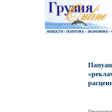
НОВОСТИ
•
ПОЛИТИКА
•
ЭКОНОМИКА
•
Папуаш
«рекла
расцени
Председате