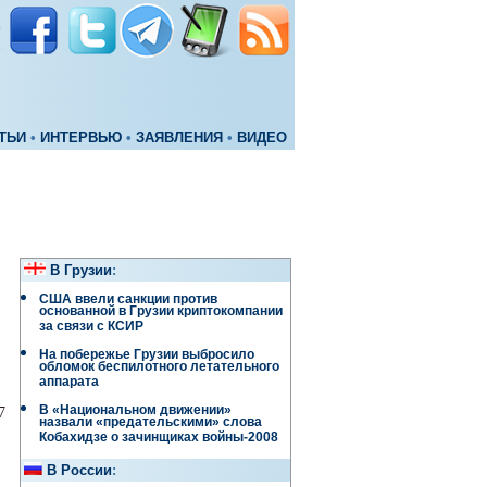
ТЬИ
•
ИНТЕРВЬЮ
•
ЗАЯВЛЕНИЯ
•
ВИДЕО
В Грузии
:
США ввели санкции против
основанной в Грузии криптокомпании
за связи с КСИР
На побережье Грузии выбросило
обломок беспилотного летательного
аппарата
В «Национальном движении»
7
назвали «предательскими» слова
Кобахидзе о зачинщиках войны-2008
В России
: