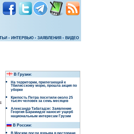
ТЬИ
•
ИНТЕРВЬЮ
•
ЗАЯВЛЕНИЯ
•
ВИДЕО
В Грузии
:
На территории, прилегающей к
Тбилисскому морю, прошла акция по
уборке
Крепость Петра посетили около 25
тысяч человек за семь месяцев
4
Александр Табатадзе: Заявление
Георгия Барамидзе наносит ущерб
национальным интересам Грузии
В России
:
В Москве после взрыва в ресторане