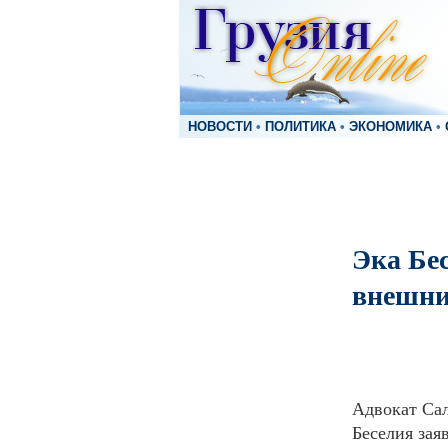
НОВОСТИ
•
ПОЛИТИКА
•
ЭКОНОМИКА
•
Эка Бе
внешни
Адвокат Сал
Беселия зая