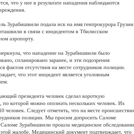
тся, что у нее в результате нападения наблюдаются
вреждения.
ль Зурабишвили подала иск на имя генпрокурора Грузии
иташвили в связи с инцидентом в Тбилисском
ном аэропорту.
черкнула, что нападение на Зурабишвили было
вано, спланировано заранее, и эти подозрения
ся фактом отсутствия на месте сотрудников полиции.
ждает, что этот инцидент является уголовным
ием.
ающий президента человек сделал короткую
, по которой можно опознать нескольких человек. Их
10 человек. Следует отметить, что на месте происшестви
трудников полиции. Мы просим допросить Саломе
 Саломе Зурабишвили прошла медицинское обследовани
 этой жалобе. Медицинский документ подтверждает, что