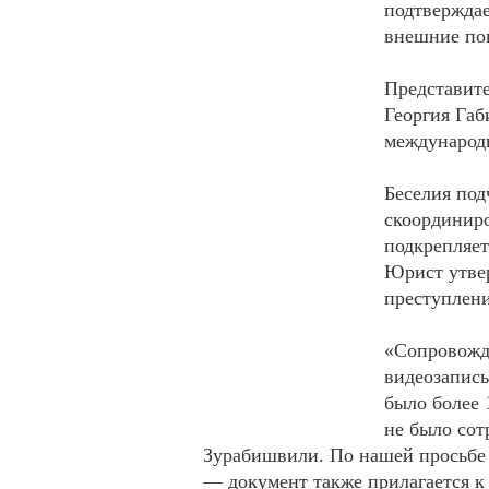
подтверждае
внешние по
Представите
Георгия Габ
международ
Беселия под
скоординиро
подкрепляет
Юрист утвер
преступлен
«Сопровожд
видеозапись
было более 
не было со
Зурабишвили. По нашей просьбе
— документ также прилагается к