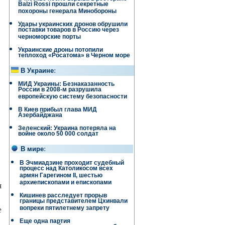
Balzi Rossi прошли секретные
похороны генерала Минобороны
Удары украинских дронов обрушили
поставки товаров в Россию через
черноморские порты
Украинские дроны потопили
теплоход «Росатома» в Черном море
В Украине
:
МИД Украины: Безнаказанность
России в 2008-м разрушила
европейскую систему безопасности
В Киев прибыл глава МИД
Азербайджана
Зеленский: Украина потеряла на
войне около 50 000 солдат
В мире
:
В Эчмиадзине проходит судебный
процесс над Католикосом всех
армян Гарегином II, шестью
архиепископами и епископами
я
Кишинев расследует прорыв
границы представителем Цхинвали
е
вопреки пятилетнему запрету
Еще одна партия