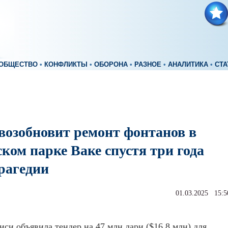
ОБЩЕСТВО
•
КОНФЛИКТЫ
•
ОБОРОНА
•
РАЗНОЕ
•
АНАЛИТИКА
•
СТА
возобновит ремонт фонтанов в
ком парке Ваке спустя три года
рагедии
01.03.2025 15:5
си объявила тендер на 47 млн лари ($16,8 млн) для