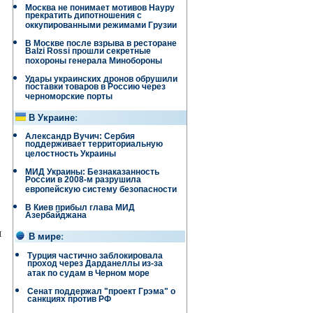
Москва не понимает мотивов Науру
прекратить дипотношения с
оккупированными режимами Грузии
В Москве после взрыва в ресторане
Balzi Rossi прошли секретные
похороны генерала Минобороны
Удары украинских дронов обрушили
поставки товаров в Россию через
черноморские порты
В Украине
:
Александр Вучич: Сербия
поддерживает территориальную
целостность Украины
МИД Украины: Безнаказанность
России в 2008-м разрушила
европейскую систему безопасности
В Киев прибыл глава МИД
Азербайджана
м
В мире
:
Турция частично заблокировала
проход через Дарданеллы из-за
атак по судам в Черном море
Сенат поддержал "проект Грэма" о
санкциях против РФ