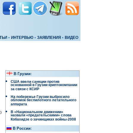
ТЬИ
•
ИНТЕРВЬЮ
•
ЗАЯВЛЕНИЯ
•
ВИДЕО
В Грузии
:
США ввели санкции против
основанной в Грузии криптокомпании
за связи с КСИР
На побережье Грузии выбросило
обломок беспилотного летательного
аппарата
В «Национальном движении»
0
назвали «предательскими» слова
Кобахидзе о зачинщиках войны-2008
В России
: