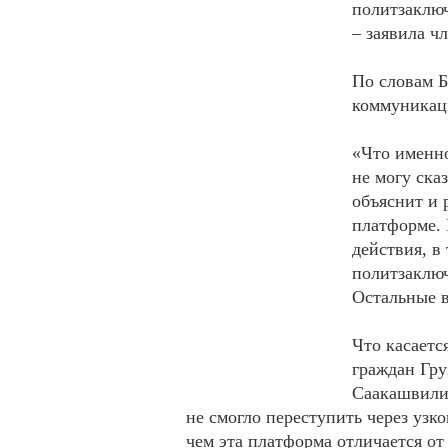
политзаключ
– заявила ч
По словам Б
коммуникаци
«Что именно
не могу ска
объяснит и 
платформе. 
действия, в
политзаключ
Остальные в
Что касаетс
граждан Гру
Саакашвили.
не смогло переступить через уз
чем эта платформа отличается от