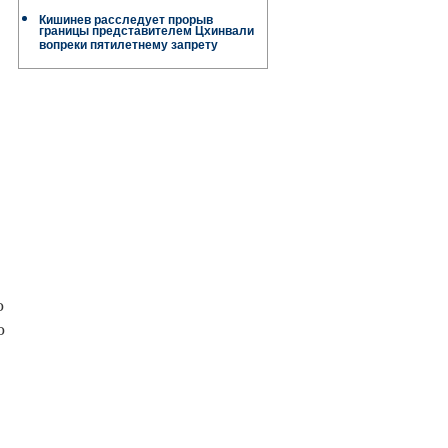
Кишинев расследует прорыв
границы представителем Цхинвали
вопреки пятилетнему запрету
о
о