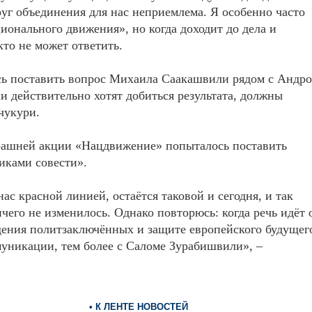
уг объединения для нас неприемлема. Я особенно часто
онального движения», но когда доходит до дела и
кто не может ответить.
ь поставить вопрос Михаила Саакашвили рядом с Андро
ли действительно хотят добиться результата, должны
чукури.
черашней акции «Нацдвижение» попыталось поставить
иками совести».
ас красной линией, остаётся таковой и сегодня, и так
ичего не изменилось. Однако повторюсь: когда речь идёт 
ения политзаключённых и защите европейского будущег
муникации, тем более с Саломе Зурабишвили», –
• К ЛЕНТЕ НОВОСТЕЙ