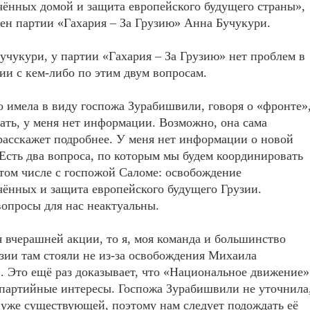
ённых домой и защита европейского будущего страны»,
лен партии «Гахария – За Грузию» Анна Бучукури.
учукури, у партии «Гахария – За Грузию» нет проблем в
и с кем-либо по этим двум вопросам.
 имела в виду госпожа Зурабишвили, говоря о «фронте»
зать, у меня нет информации. Возможно, она сама
расскажет подробнее. У меня нет информации о новой
Есть два вопроса, по которым мы будем координировать
 том числе с госпожой Саломе: освобождение
ённых и защита европейского будущего Грузии.
опросы для нас неактуальны.
я вчерашней акции, то я, моя команда и большинство
зии там стояли не из-за освобождения Михаила
 Это ещё раз доказывает, что «Национальное движение»
копартийные интересы. Госпожа Зурабишвили не уточнила
 уже существующей, поэтому нам следует подождать её