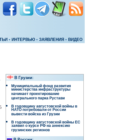
ТЬИ
•
ИНТЕРВЬЮ
•
ЗАЯВЛЕНИЯ
•
ВИДЕО
В Грузии
:
у
Муниципальный фонд развития
министерства инфраструктуры
начинает проектирование
центрального парка Рустави
В годовщину августовской войны в
5
НАТО потребовали от России
вывести войска из Грузии
В годовщину августовской войны ЕС
заявил о курсе РФ на аннексию
грузинских регионов
В России
: