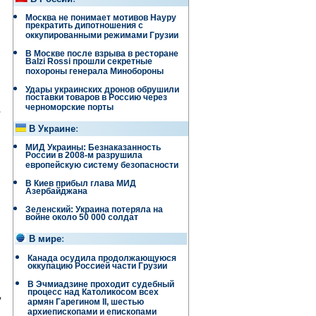
Москва не понимает мотивов Науру
прекратить дипотношения с
оккупированными режимами Грузии
В Москве после взрыва в ресторане
Balzi Rossi прошли секретные
похороны генерала Минобороны
Удары украинских дронов обрушили
поставки товаров в Россию через
,
черноморские порты
В Украине
:
МИД Украины: Безнаказанность
России в 2008-м разрушила
европейскую систему безопасности
В Киев прибыл глава МИД
Азербайджана
Зеленский: Украина потеряла на
войне около 50 000 солдат
В мире
:
Канада осудила продолжающуюся
оккупацию Россией части Грузии
В Эчмиадзине проходит судебный
,
процесс над Католикосом всех
армян Гарегином II, шестью
архиепископами и епископами