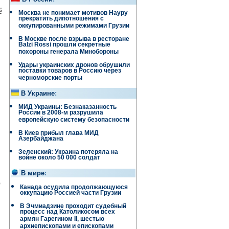
ё
Москва не понимает мотивов Науру
прекратить дипотношения с
оккупированными режимами Грузии
В Москве после взрыва в ресторане
Balzi Rossi прошли секретные
похороны генерала Минобороны
Удары украинских дронов обрушили
поставки товаров в Россию через
черноморские порты
В Украине
:
МИД Украины: Безнаказанность
России в 2008-м разрушила
европейскую систему безопасности
В Киев прибыл глава МИД
Азербайджана
Зеленский: Украина потеряла на
войне около 50 000 солдат
В мире
:
о
Канада осудила продолжающуюся
оккупацию Россией части Грузии
В Эчмиадзине проходит судебный
процесс над Католикосом всех
армян Гарегином II, шестью
архиепископами и епископами