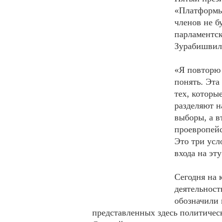
«Платформы 
членов не б
парламентск
Зурабишвил
«Я повторю 
понять. Эта
тех, которы
разделяют н
выборы, а в
проевропейс
Это три усл
входа на эт
Сегодня на 
деятельност
обозначили 
представленных здесь политическ