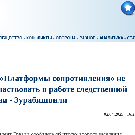
ОБЩЕСТВО
•
КОНФЛИКТЫ
•
ОБОРОНА
•
РАЗНОЕ
•
АНАЛИТИКА
•
СТА
«Платформы сопротивления» не
частвовать в работе следственной
ии - Зурабишвили
02.04.2025 16:2
дент Грузии сообщила об итогах второго заседания