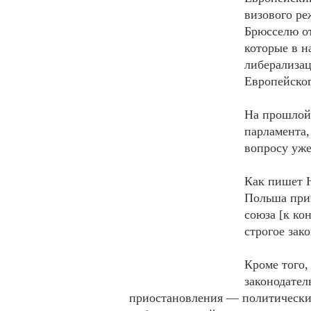
визового ре
Брюсселю от
которые в н
либерализац
Европейског
На прошлой 
парламента,
вопросу уже
Как пишет Ю
Польша прим
союза [к ко
строгое зак
Кроме того,
законодател
приостановления — политически