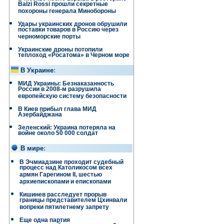
Balzi Rossi прошли секретные
похороны генерала Минобороны
Удары украинских дронов обрушили
поставки товаров в Россию через
черноморские порты
Украинские дроны потопили
теплоход «Росатома» в Черном море
В Украине
:
МИД Украины: Безнаказанность
России в 2008-м разрушила
европейскую систему безопасности
В Киев прибыл глава МИД
Азербайджана
Зеленский: Украина потеряла на
войне около 50 000 солдат
В мире
:
В Эчмиадзине проходит судебный
процесс над Католикосом всех
армян Гарегином II, шестью
архиепископами и епископами
Кишинев расследует прорыв
границы представителем Цхинвали
вопреки пятилетнему запрету
Еще одна партия