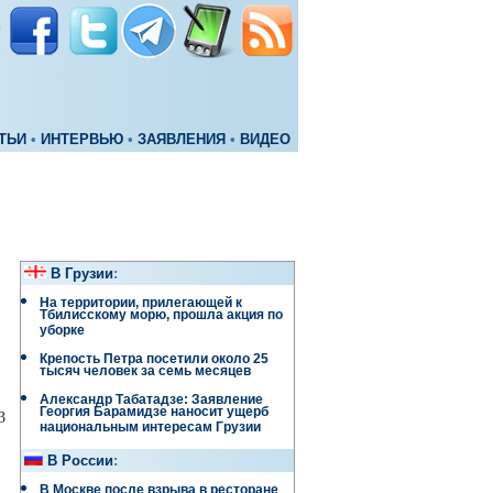
ТЬИ
•
ИНТЕРВЬЮ
•
ЗАЯВЛЕНИЯ
•
ВИДЕО
В Грузии
:
На территории, прилегающей к
Тбилисскому морю, прошла акция по
уборке
Крепость Петра посетили около 25
тысяч человек за семь месяцев
Александр Табатадзе: Заявление
Георгия Барамидзе наносит ущерб
3
национальным интересам Грузии
В России
:
В Москве после взрыва в ресторане