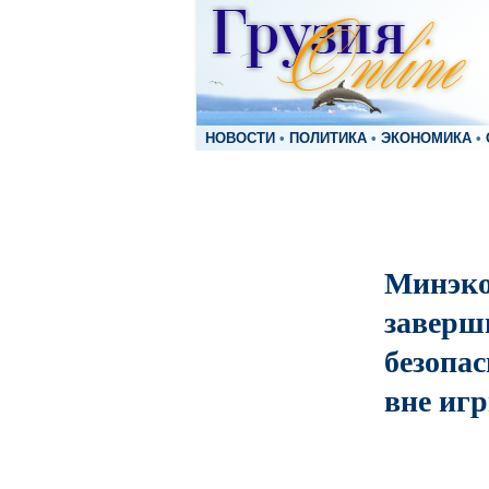
НОВОСТИ
•
ПОЛИТИКА
•
ЭКОНОМИКА
•
Минэко
заверш
безопа
вне иг