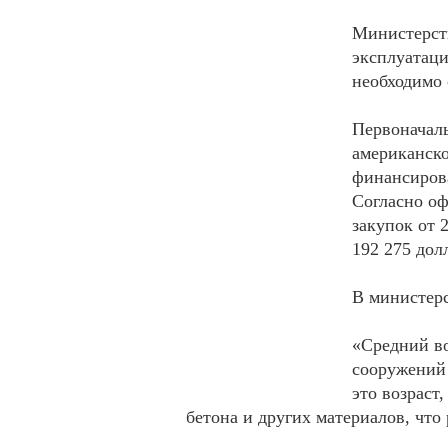
Министерств
эксплуатаци
необходимо 
Первоначаль
американско
финансирова
Согласно оф
закупок от 
192 275 до
В министерс
«Средний в
сооружений 
это возраст
бетона и других материалов, что