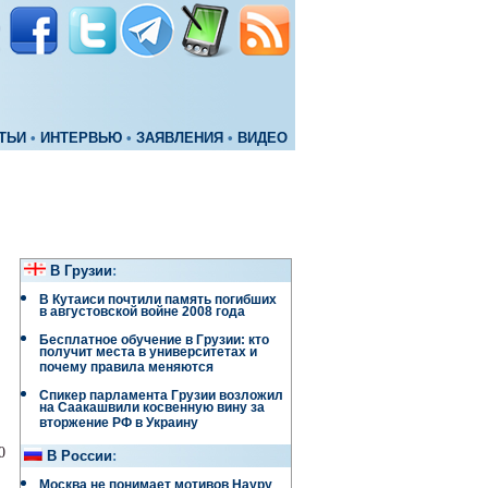
ТЬИ
•
ИНТЕРВЬЮ
•
ЗАЯВЛЕНИЯ
•
ВИДЕО
В Грузии
:
В Кутаиси почтили память погибших
в августовской войне 2008 года
Бесплатное обучение в Грузии: кто
получит места в университетах и
почему правила меняются
Спикер парламента Грузии возложил
на Саакашвили косвенную вину за
вторжение РФ в Украину
0
В России
:
Москва не понимает мотивов Науру