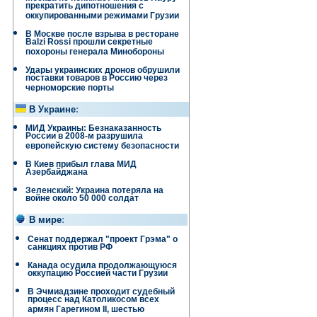
прекратить дипотношения с
оккупированными режимами Грузии
В Москве после взрыва в ресторане
Balzi Rossi прошли секретные
похороны генерала Минобороны
Удары украинских дронов обрушили
поставки товаров в Россию через
черноморские порты
В Украине
:
МИД Украины: Безнаказанность
России в 2008-м разрушила
европейскую систему безопасности
В Киев прибыл глава МИД
Азербайджана
Зеленский: Украина потеряла на
войне около 50 000 солдат
В мире
:
Сенат поддержал "проект Грэма" о
санкциях против РФ
Канада осудила продолжающуюся
оккупацию Россией части Грузии
В Эчмиадзине проходит судебный
процесс над Католикосом всех
армян Гарегином II, шестью