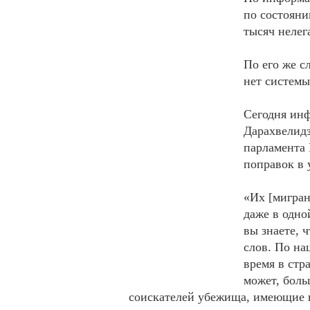
по состояни
тысяч нелег
По его же с
нет системы
Сегодня ин
Дарахвелидз
парламента 
поправок в 
«Их [мигран
даже в одно
вы знаете, 
слов. По на
время в стр
может, боль
соискателей убежища, имеющие ви