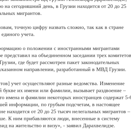
ю на сегодняшний день, в Грузии находится от 20 до 25
альных мигрантов.
ловам, точную цифру назвать сложно, так как в стране
 единого учета.
формацию о положении с иностранными мигрантами
е представил на объединенном заседании трех комитето
Грузии, где будет рассмотрен пакет законодательных
указанном направлении, разработанный в МВД Грузии.
тов] учет осуществляют разные ведомства. Изменение
й букве их имени или фамилии, вызывает раздвоение –
что имена и фамилии некоторых иностранцев содержат 5-
шей информации, по грубым подсчетам, в настоящее
ане находится от 20 до 25 тысяч нелегальных мигрантов –
ше. К ним прибавляются люди, внесенные в систему
д на жительство и визу», - заявил Дарахвелидзе.