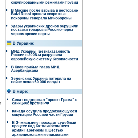
оккупированными режимами Грузии
В Москве после взрыва в ресторане
Balzi Rossi прошли секретные
похороны генерала Минобороны
Удары украинских дронов обрушили
поставки товаров в Россию через
черноморские порты
В Украине
:
МИД Украины: Безнаказанность
России в 2008-м разрушила
в
европейскую систему безопасности
В Киев прибыл глава МИД
Азербайджана
Зеленский: Украина потеряла на
войне около 50 000 солдат
В мире
:
Сенат поддержал "проект Грэма" о
6
санкциях против РФ
Канада осудила продолжающуюся
оккупацию Россией части Грузии
В Эчмиадзине проходит судебный
процесс над Католикосом всех
армян Гарегином II, шестью
архиепископами и епископами