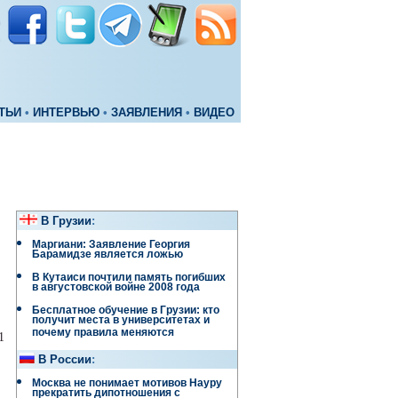
ТЬИ
•
ИНТЕРВЬЮ
•
ЗАЯВЛЕНИЯ
•
ВИДЕО
В Грузии
:
Маргиани: Заявление Георгия
Барамидзе является ложью
В Кутаиси почтили память погибших
в августовской войне 2008 года
Бесплатное обучение в Грузии: кто
получит места в университетах и
почему правила меняются
1
В России
:
Москва не понимает мотивов Науру
прекратить дипотношения с