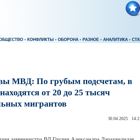
ОБЩЕСТВО
•
КОНФЛИКТЫ
•
ОБОРОНА
•
РАЗНОЕ
•
АНАЛИТИКА
•
СТА
вы МВД: По грубым подсчетам, в
находятся от 20 до 25 тысяч
льных мигрантов
30.04.2025 14:2
ции замминистра ВД Грузии Александра Дарахвелидзе,