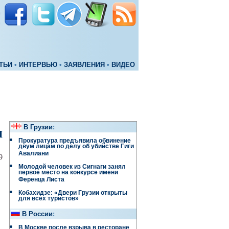
ТЬИ
•
ИНТЕРВЬЮ
•
ЗАЯВЛЕНИЯ
•
ВИДЕО
В Грузии
:
я
Прокуратура предъявила обвинение
двум лицам по делу об убийстве Гиги
Авалиани
9
Молодой человек из Сигнаги занял
первое место на конкурсе имени
Ференца Листа
Кобахидзе: «Двери Грузии открыты
для всех туристов»
В России
:
В Москве после взрыва в ресторане