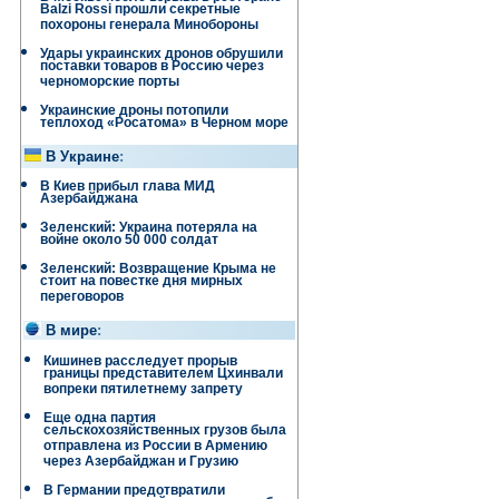
Balzi Rossi прошли секретные
похороны генерала Минобороны
Удары украинских дронов обрушили
поставки товаров в Россию через
черноморские порты
Украинские дроны потопили
теплоход «Росатома» в Черном море
В Украине
:
В Киев прибыл глава МИД
Азербайджана
Зеленский: Украина потеряла на
войне около 50 000 солдат
Зеленский: Возвращение Крыма не
стоит на повестке дня мирных
переговоров
В мире
:
Кишинев расследует прорыв
границы представителем Цхинвали
вопреки пятилетнему запрету
Еще одна партия
сельскохозяйственных грузов была
отправлена ​​из России в Армению
через Азербайджан и Грузию
В Германии предотвратили