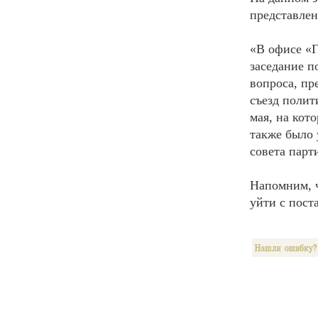
представлен
«В офисе «Г
заседание п
вопроса, пр
съезд полит
мая, на кот
также было 
совета парти
Напомним, 
уйти с пост