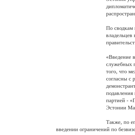
дипломатич
распростра
По сводкам 
владельцев 
правительст
«Введение в
служебных п
того, что м
согласны с 
демонстрант
подавления 
партией - «
Эстонии Ма
Также, по е
введении ограничений по безвиз