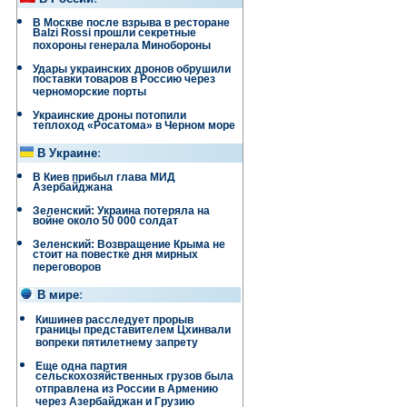
В Москве после взрыва в ресторане
Balzi Rossi прошли секретные
похороны генерала Минобороны
Удары украинских дронов обрушили
поставки товаров в Россию через
черноморские порты
Украинские дроны потопили
теплоход «Росатома» в Черном море
В Украине
:
В Киев прибыл глава МИД
Азербайджана
Зеленский: Украина потеряла на
войне около 50 000 солдат
Зеленский: Возвращение Крыма не
стоит на повестке дня мирных
переговоров
В мире
:
Кишинев расследует прорыв
границы представителем Цхинвали
вопреки пятилетнему запрету
Еще одна партия
сельскохозяйственных грузов была
отправлена ​​из России в Армению
через Азербайджан и Грузию