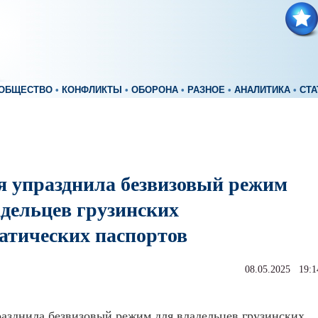
ОБЩЕСТВО
•
КОНФЛИКТЫ
•
ОБОРОНА
•
РАЗНОЕ
•
АНАЛИТИКА
•
СТА
я упразднила безвизовый режим
адельцев грузинских
атических паспортов
08.05.2025 19:1
азднила безвизовый режим для владельцев грузинских