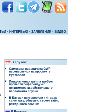
ТЬИ
•
ИНТЕРВЬЮ
•
ЗАЯВЛЕНИЯ
•
ВИДЕО
В Грузии
:
Самосвал подрядчика GWP
перевернулся на проспекте
Руставели
Инициативная группа требует
провести референдум о
легитимности действующего
парламента Грузии
4
В Батуми приговорили к 4 годам
санитарку, убившую своего тайно
рожденного ребенка
В России
: