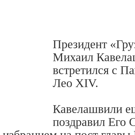
Президент «Гру
Михаил Кавела
встретился с П
Лео XIV.
Кавелашвили е
поздравил Его 
избранием на пост главы