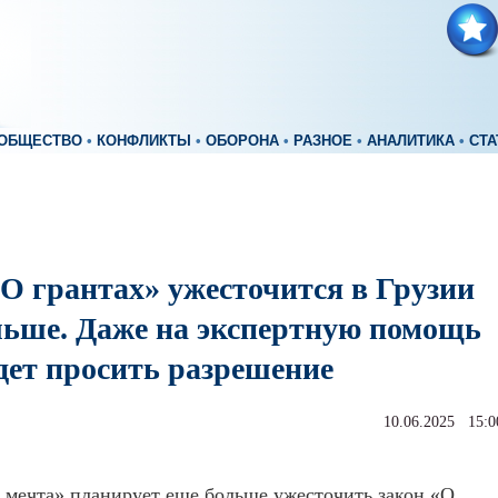
ОБЩЕСТВО
•
КОНФЛИКТЫ
•
ОБОРОНА
•
РАЗНОЕ
•
АНАЛИТИКА
•
СТА
«О грантах» ужесточится в Грузии
льше. Даже на экспертную помощь
дет просить разрешение
10.06.2025 15:0
 мечта» планирует еще больше ужесточить закон «О