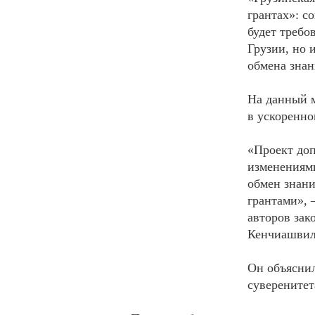
грантах»: с
будет требо
Грузии, но 
обмена зна
На данный м
в ускоренно
«Проект доп
изменениями
обмен знани
грантами», 
авторов зак
Кенчиашвил
Он объясни
суверенитет