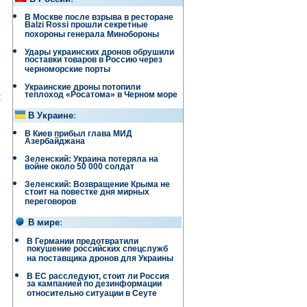
В Москве после взрыва в ресторане
Balzi Rossi прошли секретные
похороны генерала Минобороны
Удары украинских дронов обрушили
поставки товаров в Россию через
черноморские порты
Украинские дроны потопили
я
теплоход «Росатома» в Черном море
В Украине
:
В Киев прибыл глава МИД
Азербайджана
Зеленский: Украина потеряла на
войне около 50 000 солдат
Зеленский: Возвращение Крыма не
стоит на повестке дня мирных
переговоров
В мире
:
В Германии предотвратили
покушение российских спецслужб
на поставщика дронов для Украины
В ЕС расследуют, стоит ли Россия
за кампанией по дезинформации
относительно ситуации в Сеуте