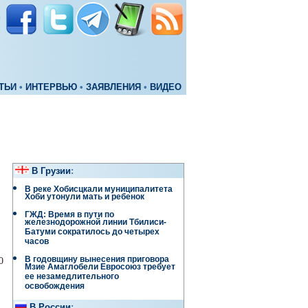
ТЬИ
•
ИНТЕРВЬЮ
•
ЗАЯВЛЕНИЯ
•
ВИДЕО
В Грузии
:
В реке Хобисцкали муниципалитета
Хоби утонули мать и ребенок
ГЖД: Время в пути по
железнодорожной линии Тбилиси-
Батуми сократилось до четырех
часов
В годовщину вынесения приговора
0
Мзие Амаглобели Евросоюз требует
ее незамедлительного
освобождения
В России
: