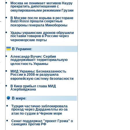
Москва не понимает мотивов Науру
прекратить дипотношения с
оккупированными режимами Грузии
В Москве после взрыва в ресторане
.
Balzi Rossi прошли секретные
похороны генерала Минобороны
Удары украинских дронов обрушили
поставки товаров в Россию через
черноморские порты
В Украине
:
Александр Вучич: Сербия
поддерживает территориальную
о
целостность Украины
МИД Украины: Безнаказанность
России в 2008-м разрушила
европейскую систему безопасности
о
В Киев прибыл глава МИД
Азербайджана
В мире
:
Турция частично заблокировала
проход через Дарданеллы из-за
атак по судам в Черном море
Сенат поддержал "проект Грэма" о
санкциях против РФ