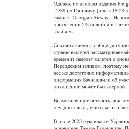
Однако, по данным издания bm.g
12:39 по Гринвичу (или в 15:23 
самолет Georgian Airways. Нави
протяжении 2/3 полета и включил
заливом.
Соответственно, в общедоступной
страны вылетел рассматриваемый 
времени) самолет взлетел и сно
Персидским заливом, поэтому не
все же достаточно информативны
информация Бачиашвили об участ
похищению может быть верной.
Возможная причастность авиаком
неудивительна, учитывая ее связ
В июле 2023 года власти Украины
основателя Тамаза Гаиашвили. П