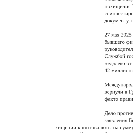
похищения 
соинвестиро
документу, 
27 мая 2025
бывшего фи
руководите
Службой гос
недалеко от
42 миллионо
Международ
вернули в Г
факто прав
Дело против
заявления 
хищении криптовалюты на сумму 