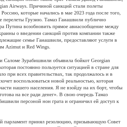
ian Airways. Причиной санкций стали полеты
 Россию, которые начались в мае 2023 года после того,
ые перелеты Грузию. Тамаз Гаиашвили публично
ра Путина возобновить прямое авиасообщение между
краины о введении санкций против компании также
адлежащие семье Гаиашвили, предоставляют услуги в
м Azimut и Red Wings.
ии Саломе Зурабишвили объявила бойкот Georgian
 которая постоянно пользуется ситуацией в стране для
ло при всех правительствах, так продолжалось и в
 хочет воспользоваться новой реальностью, которая
асти нашего населения. Я не взойду на их борт, чтобы
готова на все ради денег». В свою очередь Тамаз
ишвили персоной нон грата и ограничил ей доступ к
кий парламент принял резолюцию, призывающую Совет