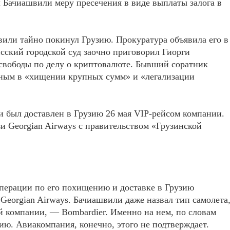
л Бачиашвили меру пресечения в виде выплаты залога в
вили тайно покинул Грузию. Прокуратура объявила его в
исский городской суд заочно приговорил Гиорги
свободы по делу о криптовалюте. Бывший соратник
ым в «хищении крупных сумм» и «легализации
и был доставлен в Грузию 26 мая VIP-рейсом компании.
и Georgian Airways с правительством «Грузинской
перации по его похищению и доставке в Грузию
Georgian Airways. Бачиашвили даже назвал тип самолета
компании, — Bombardier. Именно на нем, по словам
ию. Авиакомпания, конечно, этого не подтверждает.