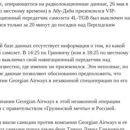
e, опирающегося на радиолокационные данные, 26 мая в
по местному времени) в Абу-Даби приземлился VIP-
гационный передатчик самолета 4L-TGB был выключен на
ся только за 20 минут до посадки над Персидским
 базе данных отсутствует информация о том, из какой
самолет. В 14:25 по Гринвичу (или в 18:25 по местному
ва выключил свой навигационный передатчик над
известно, где именно он приземлился. Эти неполные, но
е данные позволяют обоснованно предположить, что
ии Georgian Airways в незаконной спецоперации по его
пании Georgian Airways к этой незаконной операции
и с правительством «Грузинской мечты» и Россией.
 ввели санкции против компании Georgian Airways и ее
од санкции попал также брат Тамаза Давид Гаиашвили,