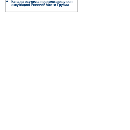
Канада осудила продолжающуюся
оккупацию Россией части Грузии
,