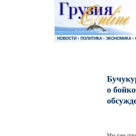
НОВОСТИ
•
ПОЛИТИКА
•
ЭКОНОМИКА
•
Бучуку
о бойко
обсужд
Мы уже прош