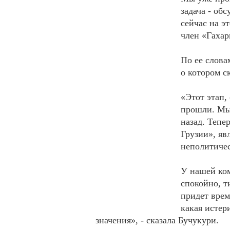
задача - об
сейчас на э
член «Гахар
По ее слова
о котором с
«Этот этап,
прошли. Мы 
назад. Тепе
Грузии», яв
неполитичес
У нашей ком
спокойно, т
придет время
какая истер
значения», - сказала Бучукури.