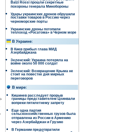
Balzi Rossi прошли секретные
похороны генерала Минобороны
Удары украинских дронов обрушили
поставки товаров в Россию через
черноморские порты
Украинские дроны потопили
теплоход «Росатома» в Черном море
В Украине
:
В Киев прибыл глава МИД
Азербайджана
Зеленский: Украина потеряла на
войне около 50 000 солдат
Зеленский: Возвращение Крыма не
стоит на повестке дня мирных
переговоров
В мире
:
Кишинев расследует прорыв
ь
границы представителем Цхинвали
вопреки пятилетнему запрету
а
Еще одна партия
,
сельскохозяйственных грузов была
отправлена ​​из России в Армению
через Азербайджан и Грузию
В Германии предотвратили