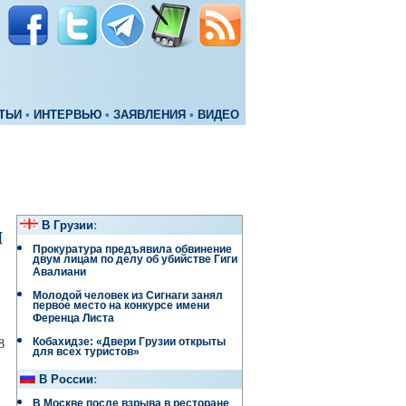
ТЬИ
•
ИНТЕРВЬЮ
•
ЗАЯВЛЕНИЯ
•
ВИДЕО
В Грузии
:
и
Прокуратура предъявила обвинение
двум лицам по делу об убийстве Гиги
Авалиани
Молодой человек из Сигнаги занял
первое место на конкурсе имени
Ференца Листа
Кобахидзе: «Двери Грузии открыты
8
для всех туристов»
В России
:
В Москве после взрыва в ресторане