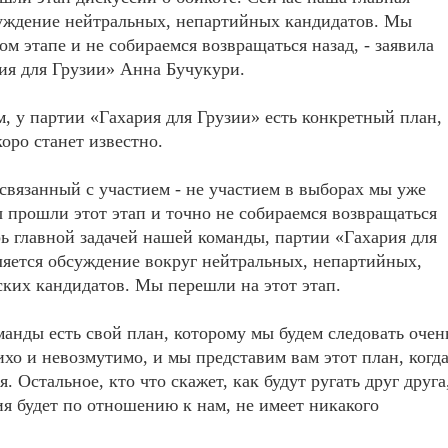
суждение нейтральных, непартийных кандидатов. Мы
том этапе и не собираемся возвращаться назад, - заявила
ия для Грузии» Анна Бучукури.
м, у партии «Гахария для Грузии» есть конкретный план,
коро станет известно.
 связанный с участием - не участием в выборах мы уже
прошли этот этап и точно не собираемся возвращаться
рь главной задачей нашей команды, партии «Гахария для
ляется обсуждение вокруг нейтральных, непартийных,
ких кандидатов. Мы перешли на этот этап.
анды есть свой план, которому мы будем следовать очен
ихо и невозмутимо, и мы представим вам этот план, когд
. Остальное, кто что скажет, как будут ругать друг друга
ия будет по отношению к нам, не имеет никакого