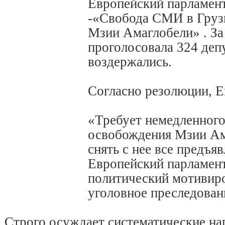
Европейский парламен
-«Свобода СМИ в Грузи
Мзии Амаглобели» . За
проголосовала 324 депут
воздержались.
Согласно резолюции, Е
«Требует немедленного
освобождения Мзии Ам
снять с нее все предъя
Европейский парламент
политический мотивир
уголовное преследован
Строго осуждает систематические на