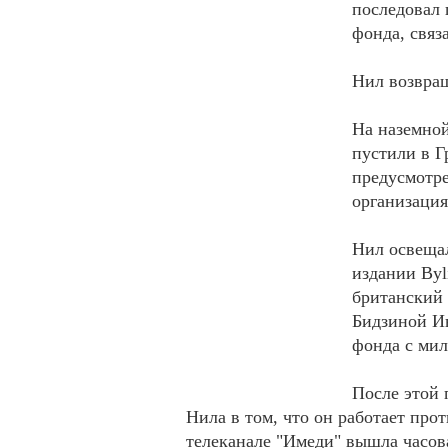
последовал 
фонда, связ
Нил возвращ
На наземной
пустили в Г
предусмотре
организация
Нил освещал
издании Byl
британский 
Бидзиной И
фонда с ми
После этой 
Нила в том, что он работает прот
телеканале "Имеди" вышла часова