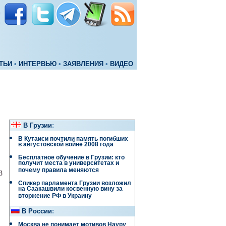
ТЬИ
•
ИНТЕРВЬЮ
•
ЗАЯВЛЕНИЯ
•
ВИДЕО
В Грузии
:
В Кутаиси почтили память погибших
в августовской войне 2008 года
Бесплатное обучение в Грузии: кто
получит места в университетах и
почему правила меняются
3
Спикер парламента Грузии возложил
на Саакашвили косвенную вину за
вторжение РФ в Украину
В России
:
Москва не понимает мотивов Науру