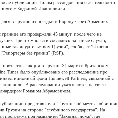
после публикации Нилом расследования о деятельности
анного с Бидзиной Иванишвили.
ался в Грузию из поездки в Европу через Армению.
 границе его продержали 45 минут, после чего не
рузию. При этом власти сослались на "иные случаи,
нные законодательством Грузии", сообщает 24 июня
 "Репортеры без границ" (RSF).
 протестные акции в Грузии. 31 марта в британском
ine Times было опубликовано его расследование про
инвестиционный фонд Hunnewell Partners, связанный с
ванишвили. В расследовании указываются на связи
ллиардером Романом Абрамовичем.
публикации представители "Грузинской мечты" обвинил
ив Грузии на стороне "глубинного государства". На
я программа под названием "Заказная ложь", где