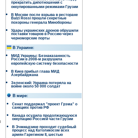
прекратить дипотношения с
оккупированными режимами Грузии
В Москве после взрыва в ресторане
Balzi Rossi прошли секретные
похороны генерала Минобороны
Удары украинских дронов обрушили
поставки товаров в Россию через
черноморские порты
В Украине
:
МИД Украины: Безнаказанность
России в 2008-м разрушила
европейскую систему безопасности
В Киев прибыл глава МИД
Азербайджана
Зеленский: Украина потеряла на
войне около 50 000 солдат
В мире
:
Сенат поддержал "проект Грэма" о
санкциях против РФ
Канада осудила продолжающуюся
оккупацию Россией части Грузии
и
В Эчмиадзине проходит судебный
процесс над Католикосом всех
армян Гарегином II, шестью