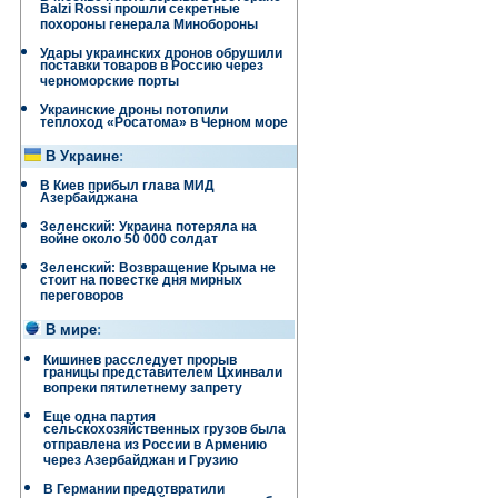
Balzi Rossi прошли секретные
похороны генерала Минобороны
Удары украинских дронов обрушили
поставки товаров в Россию через
черноморские порты
Украинские дроны потопили
теплоход «Росатома» в Черном море
В Украине
:
В Киев прибыл глава МИД
Азербайджана
Зеленский: Украина потеряла на
войне около 50 000 солдат
Зеленский: Возвращение Крыма не
стоит на повестке дня мирных
переговоров
В мире
:
Кишинев расследует прорыв
границы представителем Цхинвали
вопреки пятилетнему запрету
Еще одна партия
сельскохозяйственных грузов была
отправлена ​​из России в Армению
через Азербайджан и Грузию
В Германии предотвратили