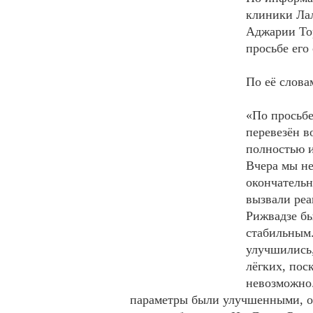
клиники Лал
Аджарии Тор
просьбе его
По её слова
«По просьбе
перевезён в
полностью и
Вчера мы не
окончательн
вызвали реа
Рижвадзе бы
стабильным.
улучшились,
лёгких, пос
невозможно.
параметры были улучшенными, о