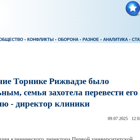
ОБЩЕСТВО
•
КОНФЛИКТЫ
•
ОБОРОНА
•
РАЗНОЕ
•
АНАЛИТИКА
•
СТА
ние Торнике Рижвадзе было
ным, семья захотела перевести его
ию - директор клиники
09.07.2025 12:0
ции клинического директора Первой университетской