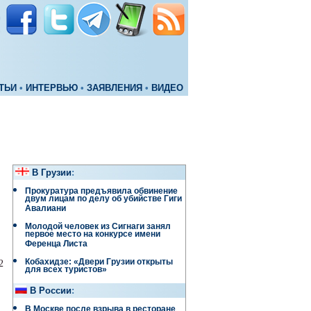
ТЬИ
•
ИНТЕРВЬЮ
•
ЗАЯВЛЕНИЯ
•
ВИДЕО
В Грузии
:
Прокуратура предъявила обвинение
двум лицам по делу об убийстве Гиги
Авалиани
Молодой человек из Сигнаги занял
первое место на конкурсе имени
Ференца Листа
Кобахидзе: «Двери Грузии открыты
2
для всех туристов»
В России
:
В Москве после взрыва в ресторане