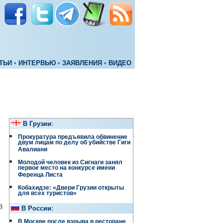
ТЬИ
•
ИНТЕРВЬЮ
•
ЗАЯВЛЕНИЯ
•
ВИДЕО
В Грузии
:
Прокуратура предъявила обвинение
двум лицам по делу об убийстве Гиги
Авалиани
Молодой человек из Сигнаги занял
первое место на конкурсе имени
Ференца Листа
Кобахидзе: «Двери Грузии открыты
для всех туристов»
8
В России
:
В Москве после взрыва в ресторане