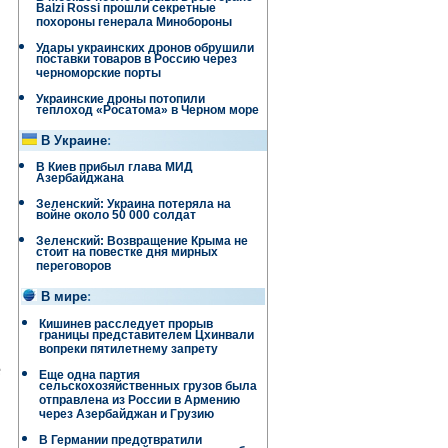
Balzi Rossi прошли секретные
похороны генерала Минобороны
Удары украинских дронов обрушили
поставки товаров в Россию через
черноморские порты
Украинские дроны потопили
теплоход «Росатома» в Черном море
В Украине
:
В Киев прибыл глава МИД
Азербайджана
Зеленский: Украина потеряла на
войне около 50 000 солдат
Зеленский: Возвращение Крыма не
стоит на повестке дня мирных
переговоров
В мире
:
Кишинев расследует прорыв
границы представителем Цхинвали
вопреки пятилетнему запрету
е
Еще одна партия
сельскохозяйственных грузов была
отправлена ​​из России в Армению
через Азербайджан и Грузию
В Германии предотвратили