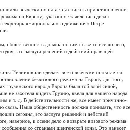
ишвили всячески попытается списать приостановление
 режима на Европу,- указанное заявление сделал
й секретарь «Национального движения» Петре
ли.
ам, общественность должна понимать, «что все до чего,
годня, это заслуга решений и действий правящей
зины Иванишвили сделает все и всячески попытается
остановление безвизового режима на Европу для того,
зах грузинского народа Европа была той злой силой,
ьше не захотела видеть Грузию, ввела для нашего народа
им и т. д. В действительности же, все имеет причинно-
ю связь. Наша общественность должна понимать, что вс
 дошли сегодня, это заслуга решений и действий
ге, наверное, к осени дело о возврате визового режима
я сообщения со странами шенгенской зоны. Это нанесет