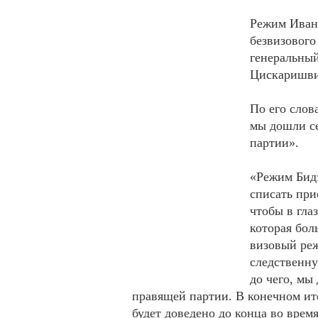
Режим Иван
безвизового
генеральны
Цискаришви
По его слов
мы дошли се
партии».
«Режим Бид
списать при
чтобы в гла
которая бол
визовый реж
следственну
до чего, мы
правящей партии. В конечном ито
будет доведено до конца во врем