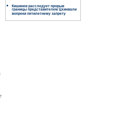
Кишинев расследует прорыв
границы представителем Цхинвали
вопреки пятилетнему запрету
с
е