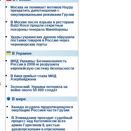
Москва не понимает мотивов Науру
прекратить дипотношения с
оккупированными режимами Грузии
В Москве после взрыва в ресторане
Balzi Rossi прошли секретные
похороны генерала Минобороны
Удары украинских дронов обрушили
поставки товаров в Россию через
черноморские порты
и
В Украине
:
МИД Украины: Безнаказанность
России в 2008-м разрушила
европейскую систему безопасности
В Киев прибыл глава МИД
Азербайджана
х
Зеленский: Украина потеряла на
войне около 50 000 солдат
В мире
:
Канада осудила продолжающуюся
оккупацию Россией части Грузии
В Эчмиадзине проходит судебный
процесс над Католикосом всех
армян Гарегином II, шестью
архиепископами и епископами