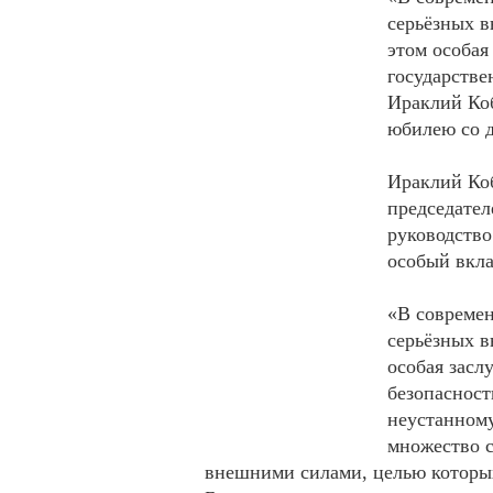
серьёзных в
этом особая
государстве
Ираклий Ко
юбилею со д
Ираклий Ко
председате
руководство
особый вкла
«В современ
серьёзных в
особая засл
безопасност
неустанному
множество с
внешними силами, целью которых