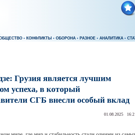
ОБЩЕСТВО
•
КОНФЛИКТЫ
•
ОБОРОНА
•
РАЗНОЕ
•
АНАЛИТИКА
•
СТА
дзе: Грузия является лучшим
ом успеха, в который
авители СГБ внесли особый вклад
01.08.2025 16:2
ном мире, где мир и стабильность стали одними из самы