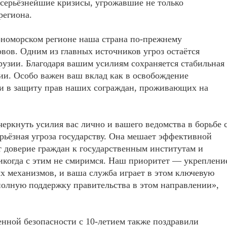
 серьёзнейшие кризисы, угрожавшие не только
региона.
рноморском регионе наша страна по-прежнему
вов. Одним из главных источников угроз остаётся
рузии. Благодаря вашим усилиям сохраняется стабильная
ии. Особо важен ваш вклад как в освобождение
 и в защиту прав наших сограждан, проживающих на
черкнуть усилия вас лично и вашего ведомства в борьбе 
рьёзная угроза государству. Она мешает эффективной
т доверие граждан к государственным институтам и
икогда с этим не смиримся. Наш приоритет — укреплени
 механизмов, и ваша служба играет в этом ключевую
 полную поддержку правительства в этом направлении»,
нной безопасности с 10-летием также поздравили