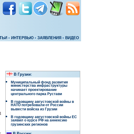
ТЬИ
•
ИНТЕРВЬЮ
•
ЗАЯВЛЕНИЯ
•
ВИДЕО
В Грузии
:
Муниципальный фонд развития
министерства инфраструктуры
начинает проектирование
центрального парка Рустави
В годовщину августовской войны в
НАТО потребовали от России
вывести войска из Грузии
1
В годовщину августовской войны ЕС
заявил о курсе РФ на аннексию
грузинских регионов
х
В России
: