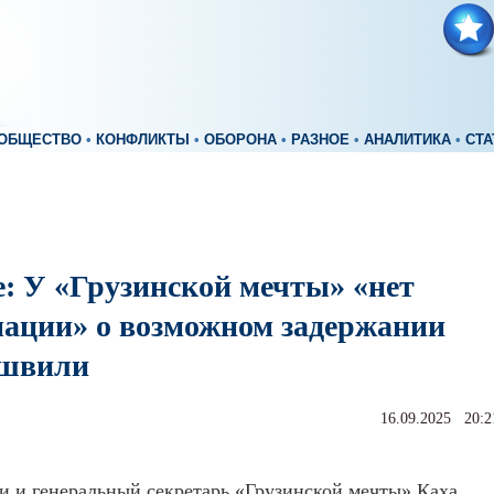
ОБЩЕСТВО
•
КОНФЛИКТЫ
•
ОБОРОНА
•
РАЗНОЕ
•
АНАЛИТИКА
•
СТА
е: У «Грузинской мечты» «нет
ации» о возможном задержании
ашвили
16.09.2025 20:2
 и генеральный секретарь «Грузинской мечты» Каха