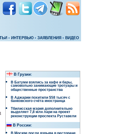
ТЬИ
•
ИНТЕРВЬЮ
•
ЗАЯВЛЕНИЯ
•
ВИДЕО
В Грузии
:
В Батуми взялись за кафе и бары,
самовольно занимающие тротуары и
общественные пространства
В Аджарии похитили $58 тысяч с
банковского счёта иностранца
Тбилисская мэрия дополнительно
выделяет 7,8 млн лари на проект
1
реконструкции проспекта Руставели
В России
:
В Москве после взрыва в ресторане