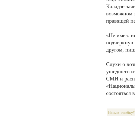
Каладзе зая
возможном 
правящей п
«Не имею ни
подчеркнув 
другом, пиш
Слухи о во
ушедшего из
СМИ и распр
«Национальн
состояться 