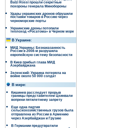
Balzi Rossi прошли секретные
похороны генерала Минобороны
Удары украинских дронов обрушили
поставки товаров в Россию через
черноморские порты
Украинские дроны потопили
теплоход «Росатома» в Черном море
В Украине
:
МИД Украины: Безнаказанность
России в 2008-м разрушила
европейскую систему безопасности
В Киев прибыл глава МИД
Азербайджана
Зеленский: Украина потеряла на
войне около 50 000 солдат
В мире
:
Кишинев расследует прорыв
границы представителем Цхинвали
вопреки пятилетнему запрету
Еще одна партия
сельскохозяйственных грузов была
отправлена ​​из России в Армению
через Азербайджан и Грузию
В Германии предотвратили