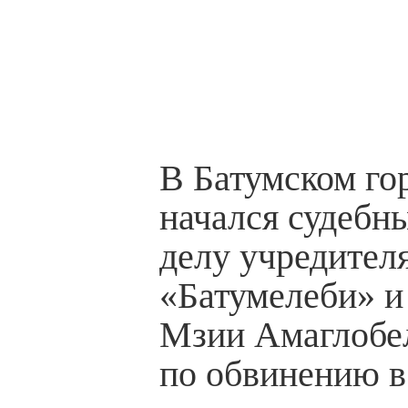
В Батумском го
начался судебн
делу учредител
«Батумелеби» и
Мзии Амаглобе
по обвинению в