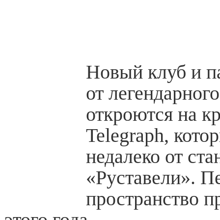
Новый клуб и п
от легендарного
откроются на к
Telegraph, кото
недалеко от ста
«Руставели». П
пространство п
этого года.