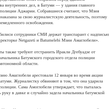
а внутренних дел, в Батуми — у здания главного
 полиции Аджарии. Собравшиеся считают, что Мзия
наказана за свою журналистскую деятельность, поэтому
немедленного освобождения.
билиси сотрудники СМИ держат транспарант с надписью
ректорке Netgazeti и Batumelebi Мзии Амаглобели».
ы также требуют отстранить Иракли Дгебуадзе от
ачальника Батумского городского отдела полиции
автономной области.
зию Амаглобели арестовали 12 января во время акции
Батуми. Журналистку обвиняют в том, что она ударила
полиции. Сама Амоглобели утверждает, что пыталась
 руку в давке и случайно задела начальника батумской