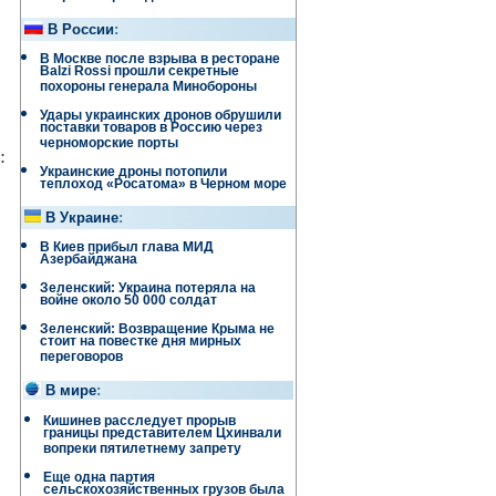
В России
:
В Москве после взрыва в ресторане
Balzi Rossi прошли секретные
похороны генерала Минобороны
Удары украинских дронов обрушили
поставки товаров в Россию через
черноморские порты
:
Украинские дроны потопили
теплоход «Росатома» в Черном море
В Украине
:
В Киев прибыл глава МИД
Азербайджана
Зеленский: Украина потеряла на
войне около 50 000 солдат
Зеленский: Возвращение Крыма не
стоит на повестке дня мирных
переговоров
В мире
:
Кишинев расследует прорыв
границы представителем Цхинвали
вопреки пятилетнему запрету
Еще одна партия
сельскохозяйственных грузов была