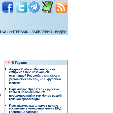
ТЬИ
•
ИНТЕРВЬЮ
•
ЗАЯВЛЕНИЯ
•
ВИДЕО
В Грузии
:
Андрей Сибига: Мы никогда не
смиримся ни с незаконной
оккупацией Россией грузинских и
украинских земель, ни с «русским
миром»
Барамидзе: Предатели - русские
коцы, я не боюсь ваших
3
преследований и тем более вашей
грязной пропаганды!
Прокуратура расследует дело о
госизмене в отношении члена ЕНД
Георгия Барамидзе