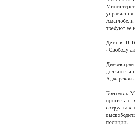
Министерств
управления
Амаглобели 
требуют ее 
Детали. В Т
«Свободу ди
Демонстрант
должности н
Аджарской 
Контекст. М
протеста в 
сотрудника 
высвободить
полиции.