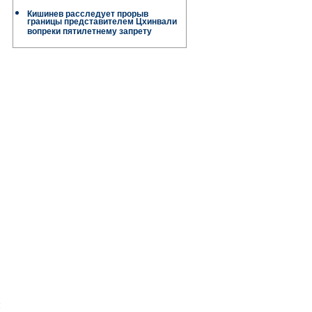
Кишинев расследует прорыв
границы представителем Цхинвали
вопреки пятилетнему запрету
и