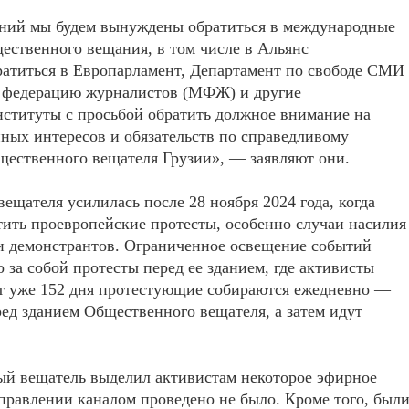
аний мы будем вынуждены обратиться в международные
ественного вещания, в том числе в Альянс
ратиться в Европарламент, Департамент по свободе СМИ
 федерацию журналистов (МФЖ) и другие
ституты с просьбой обратить должное внимание на
ых интересов и обязательств по справедливому
ественного вещателя Грузии», — заявляют они.
ещателя усилилась после 28 ноября 2024 года, когда
тить проевропейские протесты, особенно случаи насилия
и демонстрантов. Ограниченное освещение событий
за собой протесты перед ее зданием, где активисты
от уже 152 дня протестующие собираются ежедневно —
ед зданием Общественного вещателя, а затем идут
ый вещатель выделил активистам некоторое эфирное
правлении каналом проведено не было. Кроме того, был