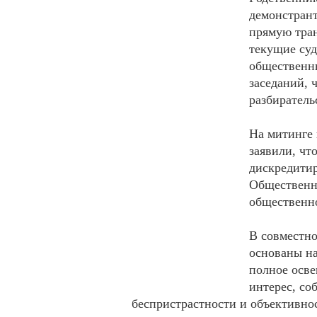
демонстран
прямую тран
текущие суд
общественны
заседаний, 
разбиратель
На митинге 
заявили, чт
дискредитир
Общественны
общественн
В совместно
основаны н
полное осв
интерес, со
беспристрастности и объективно