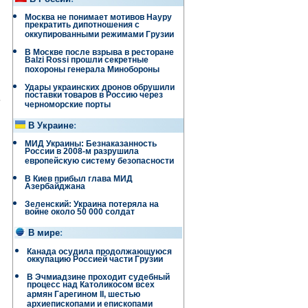
Москва не понимает мотивов Науру
прекратить дипотношения с
оккупированными режимами Грузии
В Москве после взрыва в ресторане
Balzi Rossi прошли секретные
похороны генерала Минобороны
Удары украинских дронов обрушили
.
поставки товаров в Россию через
черноморские порты
В Украине
:
МИД Украины: Безнаказанность
России в 2008-м разрушила
европейскую систему безопасности
В Киев прибыл глава МИД
Азербайджана
Зеленский: Украина потеряла на
войне около 50 000 солдат
В мире
:
Канада осудила продолжающуюся
оккупацию Россией части Грузии
В Эчмиадзине проходит судебный
процесс над Католикосом всех
армян Гарегином II, шестью
архиепископами и епископами