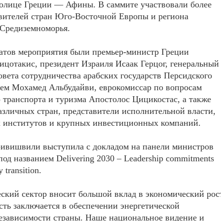
толице Греции — Афины. В саммите участвовали более
вителей стран Юго-Восточной Европы и региона
 Средиземноморья.
атов мероприятия были премьер-министр Греции
цотакис, президент Израиля Исаак Герцог, генеральный
овета сотрудничества арабских государств Персидского
ем Мохамед Альбудайви, еврокомиссар по вопросам
 транспорта и туризма Апостолос Цицикостас, а также
зличных стран, представители исполнительной власти,
 институтов и крупных инвестиционных компаний.
ивишвили выступила с докладом на панели министров
под названием Delivering 2030 – Leadership commitments
y transition.
ский сектор вносит большой вклад в экономический рос
ость заключается в обеспечении энергетической
независимости страны. Наше национальное видение и