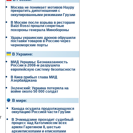
Москва не понимает мотивов Науру
прекратить дипотношения с
оккупированными режимами Грузии
В Москве после взрыва в ресторане
Balzi Rossi прошли секретные
похороны генерала Минобороны
Удары украинских дронов обрушили
поставки товаров в Россию через
черноморские порты
В Украине
:
МИД Украины: Безнаказанность
России в 2008-м разрушила
европейскую систему безопасности
В Киев прибыл глава МИД
Азербайджана
Зеленский: Украина потеряла на
войне около 50 000 солдат
В мире
:
Канада осудила продолжающуюся
оккупацию Россией части Грузии
т
В Эчмиадзине проходит судебный
процесс над Католикосом всех
армян Гарегином II, шестью
архиепископами и епископами