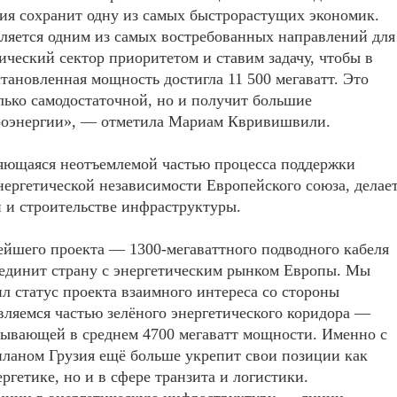
зия сохранит одну из самых быстрорастущих экономик.
вляется одним из самых востребованных направлений для
ческий сектор приоритетом и ставим задачу, чтобы в
тановленная мощность достигла 11 500 мегаватт. Это
олько самодостаточной, но и получит большие
троэнергии», — отметила Мариам Квривишвили.
ляющаяся неотъемлемой частью процесса поддержки
нергетической независимости Европейского союза, делае
 и строительстве инфраструктуры.
ейшего проекта — 1300-мегаваттного подводного кабеля
оединит страну с энергетическим рынком Европы. Мы
ил статус проекта взаимного интереса со стороны
вляемся частью зелёного энергетического коридора —
тывающей в среднем 4700 мегаватт мощности. Именно с
планом Грузия ещё больше укрепит свои позиции как
ргетике, но и в сфере транзита и логистики.