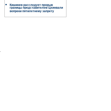
Кишинев расследует прорыв
границы представителем Цхинвали
вопреки пятилетнему запрету
т