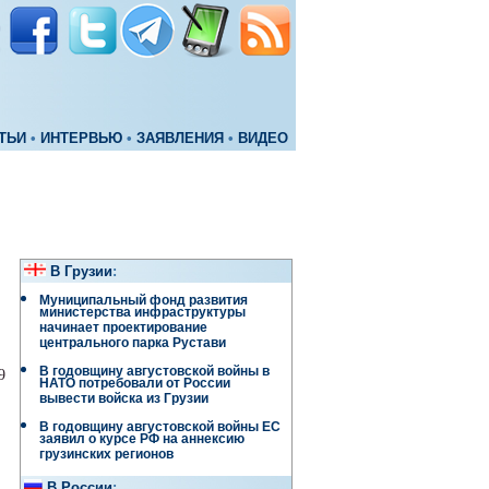
ТЬИ
•
ИНТЕРВЬЮ
•
ЗАЯВЛЕНИЯ
•
ВИДЕО
В Грузии
:
Муниципальный фонд развития
министерства инфраструктуры
начинает проектирование
центрального парка Рустави
В годовщину августовской войны в
9
НАТО потребовали от России
вывести войска из Грузии
В годовщину августовской войны ЕС
заявил о курсе РФ на аннексию
грузинских регионов
В России
: