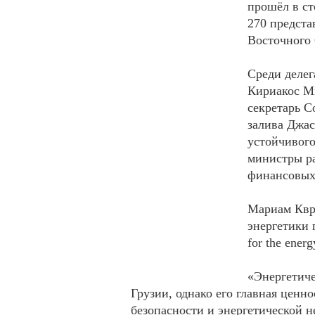
прошёл в с
270 предста
Восточного
Среди делег
Кириакос Ми
секретарь С
залива Джас
устойчивого
министры ра
финансовых
Мариам Квр
энергетики 
for the energ
«Энергетиче
Грузии, однако его главная ценн
безопасности и энергетической 