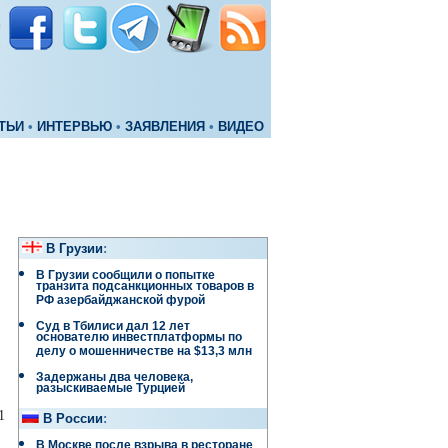
ТЬИ
•
ИНТЕРВЬЮ
•
ЗАЯВЛЕНИЯ
•
ВИДЕО
В Грузии
:
В Грузии сообщили о попытке
транзита подсанкционных товаров в
РФ азербайджанской фурой
Суд в Тбилиси дал 12 лет
основателю инвестплатформы по
делу о мошенничестве на $13,3 млн
Задержаны два человека,
разыскиваемые Турцией
1
В России
:
В Москве после взрыва в ресторане