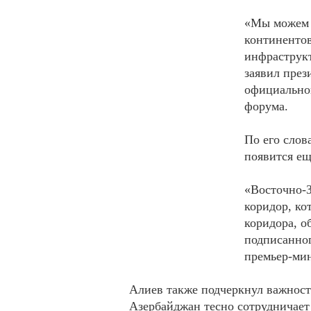
«Мы можем 
континенто
инфраструк
заявил през
официальной
форума.
По его слов
появится ещ
«Восточно-
коридор, ко
коридора, о
подписанног
премьер-ми
Алиев также подчеркнул важность
Азербайджан тесно сотрудничает 