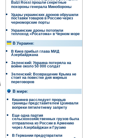
Balzi Rossi прошли секретные
похороны генерала Минобороны
Удары украинских дронов обрушили
поставки товаров в Россию через
черноморские порты
Украинские дроны потопили
теплоход «Росатома» в Черном море
В Украине
:
В Киев прибыл глава МИД
Азербайджана
Зеленский: Украина потеряла на
войне около 50 000 солдат
Зеленский: Возвращение Крыма не
стоит на повестке дня мирных
переговоров
й
В мире
:
Кишинев расследует прорыв
границы представителем Цхинвали
вопреки пятилетнему запрету
Еще одна партия
сельскохозяйственных грузов была
отправлена ​​из России в Армению
через Азербайджан и Грузию
В Германии предотвратили