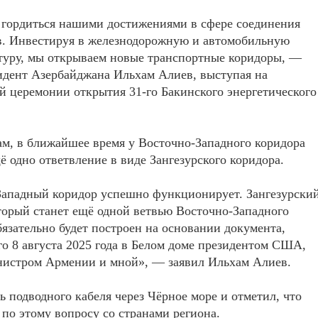
гордиться нашими достижениями в сфере соединения
в. Инвестируя в железнодорожную и автомобильную
туру, мы открываем новые транспортные коридоры, —
идент Азербайджана Ильхам Алиев, выступая на
 церемонии открытия 31-го Бакинского энергетического
ам, в ближайшее время у Восточно-Западного коридора
ё одно ответвление в виде Зангезурского коридора.
Западный коридор успешно функционирует. Зангезурски
торый станет ещё одной ветвью Восточно-Западного
бязательно будет построен на основании документа,
о 8 августа 2025 года в Белом доме президентом США,
нистром Армении и мной», — заявил Ильхам Алиев.
 подводного кабеля через Чёрное море и отметил, что
по этому вопросу со странами региона.