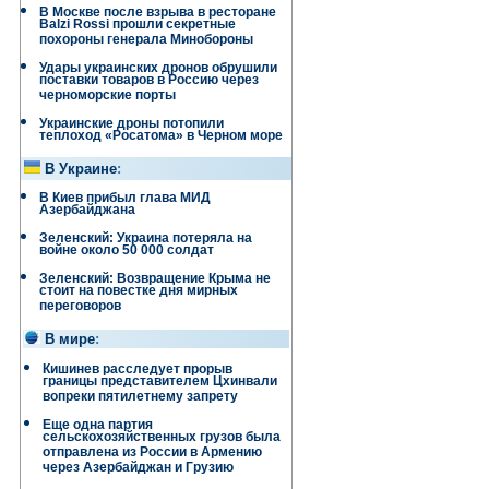
В Москве после взрыва в ресторане
Balzi Rossi прошли секретные
похороны генерала Минобороны
Удары украинских дронов обрушили
поставки товаров в Россию через
черноморские порты
Украинские дроны потопили
теплоход «Росатома» в Черном море
В Украине
:
В Киев прибыл глава МИД
Азербайджана
Зеленский: Украина потеряла на
войне около 50 000 солдат
Зеленский: Возвращение Крыма не
стоит на повестке дня мирных
переговоров
В мире
:
Кишинев расследует прорыв
границы представителем Цхинвали
вопреки пятилетнему запрету
Еще одна партия
сельскохозяйственных грузов была
отправлена ​​из России в Армению
через Азербайджан и Грузию