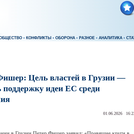
ОБЩЕСТВО
•
КОНФЛИКТЫ
•
ОБОРОНА
•
РАЗНОЕ
•
АНАЛИТИКА
•
СТА
Фишер: Цель властей в Грузии —
ь поддержку идеи ЕС среди
ния
01.06.2026 16:2
нии в Грузии Петер Фишер заявил: «Правящие круги в