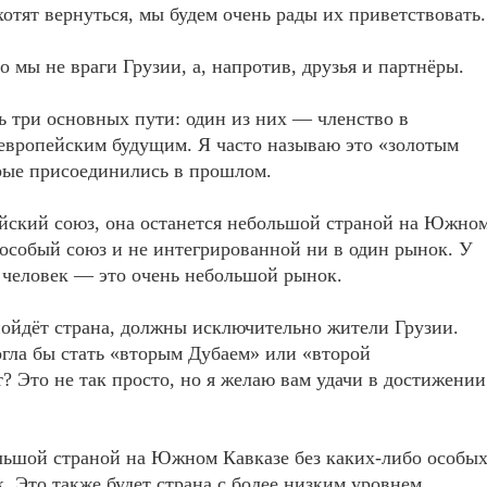
хотят вернуться, мы будем очень рады их приветствовать.
то мы не враги Грузии, а, напротив, друзья и партнёры.
ть три основных пути: один из них — членство в
 европейским будущим. Я часто называю это «золотым
орые присоединились в прошлом.
ейский союз, она останется небольшой страной на Южно
 особый союз и не интегрированной ни в один рынок. У
 человек — это очень небольшой рынок.
пойдёт страна, должны исключительно жители Грузии.
огла бы стать «вторым Дубаем» или «второй
 Это не так просто, но я желаю вам удачи в достижении
льшой страной на Южном Кавказе без каких-либо особы
. Это также будет страна с более низким уровнем