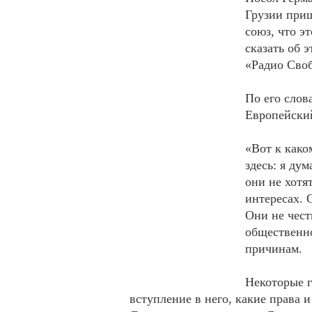
Грузии приш
союз, что эт
сказать об 
«Радио Своб
По его слов
Европейский
«Вот к како
здесь: я ду
они не хотя
интересах. 
Они не чест
общественно
причинам.
Некоторые г
вступление в него, какие права и