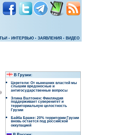
ТЬИ
•
ИНТЕРВЬЮ
•
ЗАЯВЛЕНИЯ
•
ВИДЕО
В Грузии
:
Церетели: От нынешних властей мы
слышим вредоносные и
антигосударственные вопросы
9
Элина Валтонен: Финляндия
поддерживает суверенитет и
территориальную целостность
Грузии
Байба Браже: 20% территории Грузии
вновь остается под российской
оккупацией
В России
: