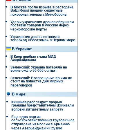
В Москве после взрыва в ресторане
Balzi Rossi прошли секретные
похороны генерала Минобороны
Удары украинских дронов обрушили
поставки товаров в Россию через
черноморские порты
Украинские дроны потопили
теплоход «Росатома» в Черном море
В Украине
:
В Киев прибыл глава МИД
Азербайджана
Зеленский: Украина потеряла на
войне около 50 000 солдат
Зеленский: Возвращение Крыма не
стоит на повестке дня мирных
переговоров
В мире
:
Кишинев расследует прорыв
границы представителем Цхинвали
вопреки пятилетнему запрету
Еще одна партия
сельскохозяйственных грузов была
отправлена ​​из России в Армению
через Азербайджан и Грузию