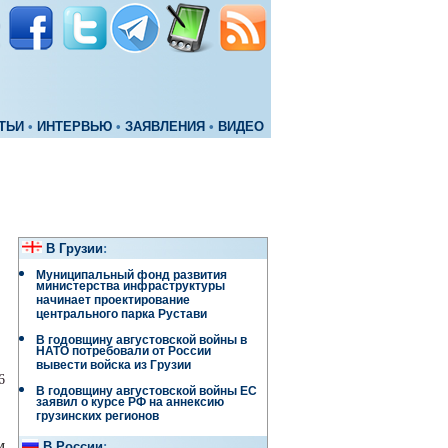
ТЬИ
•
ИНТЕРВЬЮ
•
ЗАЯВЛЕНИЯ
•
ВИДЕО
В Грузии
:
Муниципальный фонд развития
министерства инфраструктуры
начинает проектирование
центрального парка Рустави
В годовщину августовской войны в
НАТО потребовали от России
вывести войска из Грузии
6
В годовщину августовской войны ЕС
заявил о курсе РФ на аннексию
грузинских регионов
м
В России
: