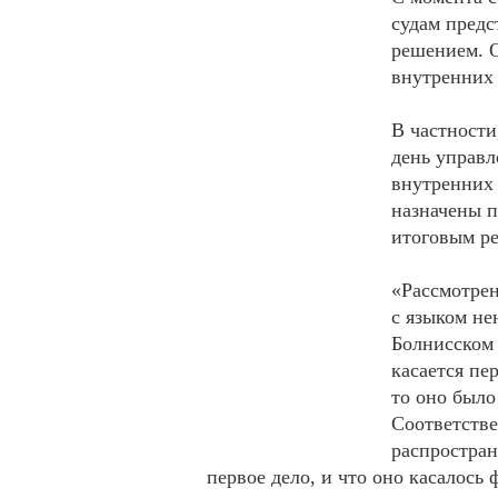
судам предс
решением. 
внутренних 
В частности
день управл
внутренних 
назначены п
итоговым р
«Рассмотрен
с языком не
Болнисском 
касается пе
то оно было
Соответстве
распростран
первое дело, и что оно касалос