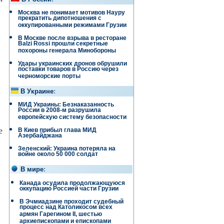
Москва не понимает мотивов Науру
прекратить дипотношения с
оккупированными режимами Грузии
В Москве после взрыва в ресторане
Balzi Rossi прошли секретные
похороны генерала Минобороны
Удары украинских дронов обрушили
поставки товаров в Россию через
черноморские порты
В Украине
:
МИД Украины: Безнаказанность
России в 2008-м разрушила
европейскую систему безопасности
е
В Киев прибыл глава МИД
Азербайджана
Зеленский: Украина потеряла на
войне около 50 000 солдат
В мире
:
Канада осудила продолжающуюся
оккупацию Россией части Грузии
В Эчмиадзине проходит судебный
процесс над Католикосом всех
армян Гарегином II, шестью
архиепископами и епископами