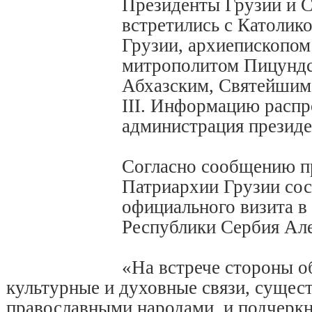
Президенты Грузии и С
встретились с Католик
Грузии, архиепископо
митрополитом Пицундс
Абхазским, Святейши
III. Информацию распр
администрация президе
Согласно сообщению пр
Патриархии Грузии сос
официального визита в
Республики Сербия Але
«На встрече стороны о
культурные и духовные связи, суще
православными народами, и подчерк