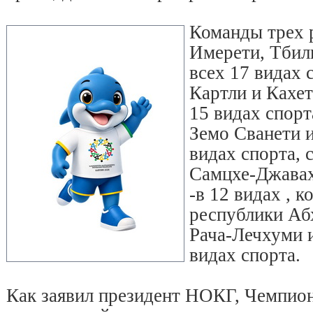
Команды трех 
Имерети, Тбили
всех 17 видах 
Картли и Кахет
15 видах спорт
Земо Сванети и
видах спорта, 
Самцхе-Джавах
-в 12 видах , 
республики Абх
Рача-Лечхуми 
видах спорта.
Как заявил президент НОКГ, Чемпио