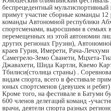
Юношеский олимпийский фестиваль Г
беспрецедентный мультиспортивный п
примут участие сборные команды 12 
команды Автономной республики Абх
спортсменами, выросшими в семьях
перемещенных из этой автономии ли
других регионах Грузии), Автономно
краев Гурия, Имерети, Рача-Лечхуми
Самегрело-Земо Сванети, Мцхета-Тиа
Джавахети, Шида Картли, Квемо Карт
Тбилиси(столица страны) . Соревнов
видам спорта, всего в фестивале при
юных спортсменов (девушек и ребят) 
Кроме того, на фестивале в Батуми б
600 членов делегаций команд -участ
врачи, деятели спорта разных регион