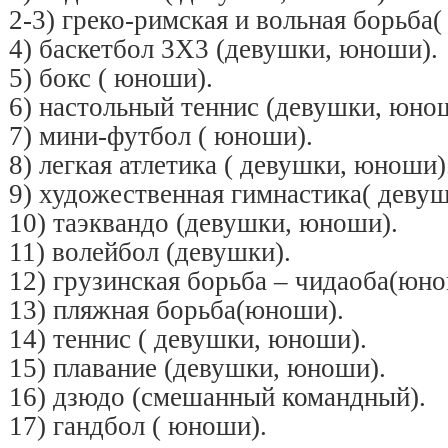
2-3) греко-римская и вольная борьба
4) баскетбол 3X3 (девушки, юноши).
5) бокс ( юноши).
6) настольный теннис (девушки, юно
7) мини-футбол ( юноши).
8) легкая атлетика ( девушки, юноши)
9) художественная гимнастика( деву
10) таэквандо (девушки, юноши).
11) волейбол (девушки).
12) грузинская борьба – чидаоба(юно
13) пляжная борьба(юноши).
14) теннис ( девушки, юноши).
15) плавание (девушки, юноши).
16) дзюдо (смешанный командный).
17) гандбол ( юноши).