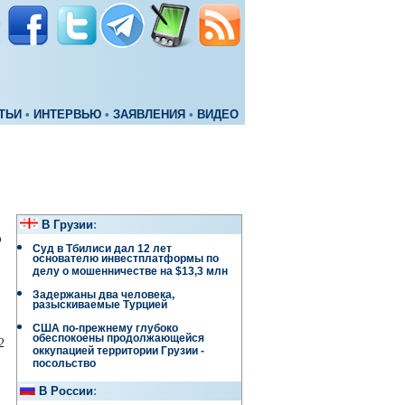
ТЬИ
•
ИНТЕРВЬЮ
•
ЗАЯВЛЕНИЯ
•
ВИДЕО
В Грузии
:
ь
Суд в Тбилиси дал 12 лет
основателю инвестплатформы по
делу о мошенничестве на $13,3 млн
Задержаны два человека,
разыскиваемые Турцией
США по-прежнему глубоко
обеспокоены продолжающейся
2
оккупацией территории Грузии -
посольство
В России
: