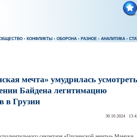
ОБЩЕСТВО
•
КОНФЛИКТЫ
•
ОБОРОНА
•
РАЗНОЕ
•
АНАЛИТИКА
•
СТА
нская мечта» умудрилась усмотрет
лении Байдена легитимацию
в в Грузии
30.10.2024 13:4
исполнительного секретаря «Грузинской мечты» Мамуки