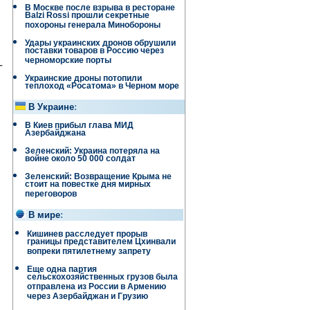
В Москве после взрыва в ресторане
Balzi Rossi прошли секретные
похороны генерала Минобороны
Удары украинских дронов обрушили
поставки товаров в Россию через
черноморские порты
-
Украинские дроны потопили
теплоход «Росатома» в Черном море
В Украине
:
В Киев прибыл глава МИД
Азербайджана
Зеленский: Украина потеряла на
войне около 50 000 солдат
Зеленский: Возвращение Крыма не
стоит на повестке дня мирных
переговоров
В мире
:
Кишинев расследует прорыв
границы представителем Цхинвали
вопреки пятилетнему запрету
Еще одна партия
сельскохозяйственных грузов была
отправлена ​​из России в Армению
через Азербайджан и Грузию