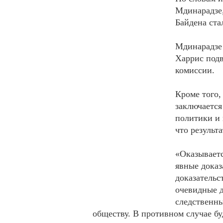
Мдинарадзе
Байдена ста
Мдинарадзе 
Харрис подв
комиссии.
Кроме того,
заключается
политики и 
что результ
«Оказываетс
явные доказ
доказательс
очевидные д
следственны
обществу. В противном случае бу