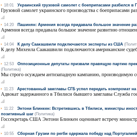
18:01
Украинский грузовой самолет с боеприпасами разбился в 
Грузовой самолет украинского производства с боеприпасами раз
14:20
Пашинян: Армения всегда придавала большое значение ра
Армения всегда придавала большое значение развитию отношени
14:04
К делу Саакашвили подключаются эксперты из США
(Полит
К делу Михеила Саакашвили подключаются американские судеб
12:53
Оппозиционные депутаты призвали правящую партию пре
(Политика)
Мы строго осуждаем антизападную кампанию, производимую со
11:23
Арестованный замглавы СГБ успел передать компромат на
Адвокат задержанного в Тбилиси бывшего замглавы Служба гос
11:22
Энтони Блинкен: Встретившись в Тбилиси, министры инос
позитивный шаг
(Политика)
Госсекретарь США Энтони Блинкен оценивает встречу министр
10:55
Сборная Грузии по регби одержала победу над Португалие