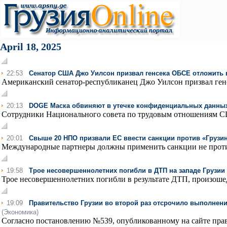
April 18, 2025
22:53
Сенатор США Джо Уилсон призвал генсека ОБСЕ отложить 
Американский сенатор-республиканец Джо Уилсон призвал генс
20:13
DOGE Маска обвиняют в утечке конфиденциальных данны
Сотрудники Национального совета по трудовым отношениям С
20:01
Свыше 20 НПО призвали ЕС ввести санкции против «Грузин
Международные партнеры должны применить санкции не против 
19:58
Трое несовершеннолетних погибли в ДТП на западе Грузии
Трое несовершеннолетних погибли в результате ДТП, произошед
19:09
Правительство Грузии во второй раз отсрочило выполнени
(Экономика)
Согласно постановлению №539, опубликованному на сайте правит