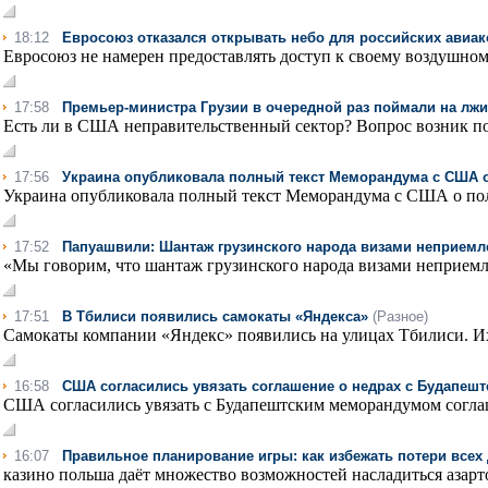
18:12
Евросоюз отказался открывать небо для российских авиа
Евросоюз не намерен предоставлять доступ к своему воздушному
17:58
Премьер-министра Грузии в очередной раз поймали на лжи
Есть ли в США неправительственный сектор? Вопрос возник пос
17:56
Украина опубликовала полный текст Меморандума с США 
Украина опубликовала полный текст Меморандума с США о пол
17:52
Папуашвили: Шантаж грузинского народа визами неприем
«Мы говорим, что шантаж грузинского народа визами неприемле
17:51
В Тбилиси появились самокаты «Яндекса»
(Разное)
Самокаты компании «Яндекс» появились на улицах Тбилиси. Их 
16:58
США согласились увязать соглашение о недрах с Будапе
США согласились увязать с Будапештским меморандумом соглаше
16:07
Правильное планирование игры: как избежать потери всех 
казино польша даёт множество возможностей насладиться азарт