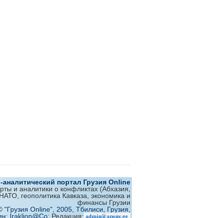
аналитический портал Грузия Online
ерты и аналитики о конфликтах (Абхазия,
 НАТО, геополитика Кавказа, экономика и
финансы Грузии
© "Грузия Online", 2005, Тбилиси, Грузия,
ин: Iraklion@Co;
Редакция: