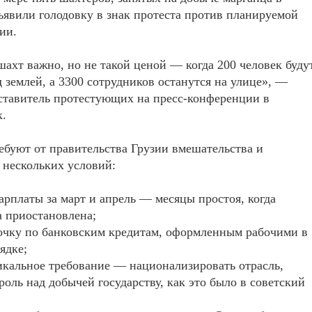
ъявили голодовку в знак протеста против планируемой
ии.
ахт важно, но не такой ценой — когда 200 человек буду
д землей, а 3300 сотрудников останутся на улице», —
ставитель протестующих на пресс-конференции в
к.
буют от правительства Грузии вмешательства и
 нескольких условий:
арплаты за март и апрель — месяцы простоя, когда
 приостановлена;
очку по банковским кредитам, оформленным рабочими в
ядке;
икальное требование — национализировать отрасль,
роль над добычей государству, как это было в советский