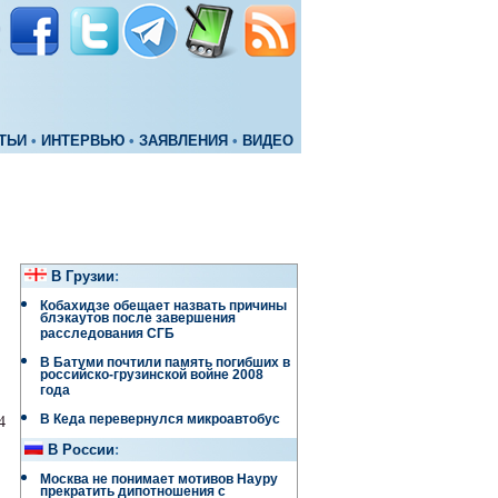
ТЬИ
•
ИНТЕРВЬЮ
•
ЗАЯВЛЕНИЯ
•
ВИДЕО
В Грузии
:
Кобахидзе обещает назвать причины
блэкаутов после завершения
расследования СГБ
В Батуми почтили память погибших в
российско-грузинской войне 2008
года
В Кеда перевернулся микроавтобус
4
В России
:
Москва не понимает мотивов Науру
прекратить дипотношения с