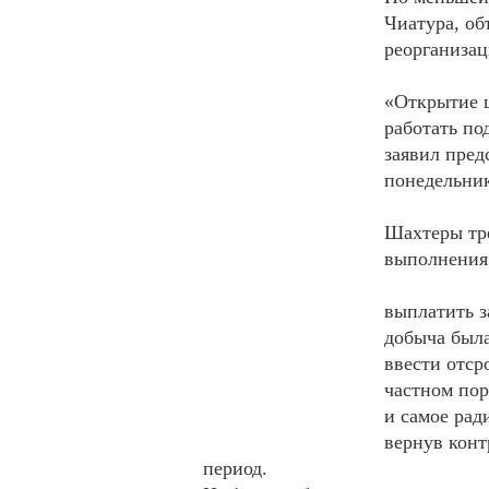
Чиатура, об
реорганизац
«Открытие ш
работать по
заявил пред
понедельни
Шахтеры тре
выполнения
выплатить з
добыча была
ввести отср
частном пор
и самое рад
вернув конт
период.