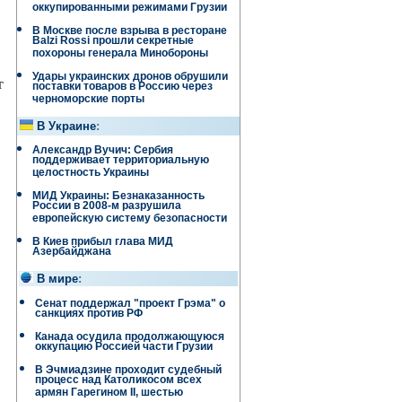
оккупированными режимами Грузии
В Москве после взрыва в ресторане
Balzi Rossi прошли секретные
похороны генерала Минобороны
Удары украинских дронов обрушили
т
поставки товаров в Россию через
черноморские порты
В Украине
:
Александр Вучич: Сербия
поддерживает территориальную
целостность Украины
МИД Украины: Безнаказанность
России в 2008-м разрушила
европейскую систему безопасности
В Киев прибыл глава МИД
Азербайджана
В мире
:
Сенат поддержал "проект Грэма" о
санкциях против РФ
Канада осудила продолжающуюся
оккупацию Россией части Грузии
В Эчмиадзине проходит судебный
процесс над Католикосом всех
армян Гарегином II, шестью