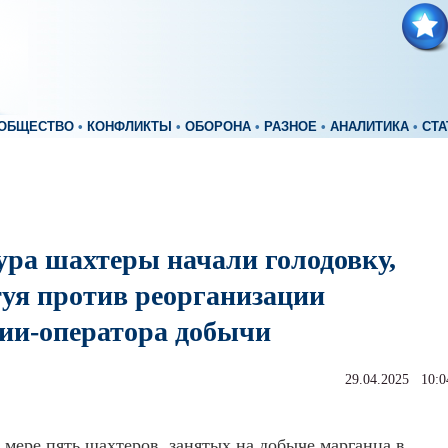
ОБЩЕСТВО
•
КОНФЛИКТЫ
•
ОБОРОНА
•
РАЗНОЕ
•
АНАЛИТИКА
•
СТА
ура шахтеры начали голодовку,
туя против реорганизации
ии-оператора добычи
29.04.2025 10:0
мере пять шахтеров, занятых на добыче марганца в