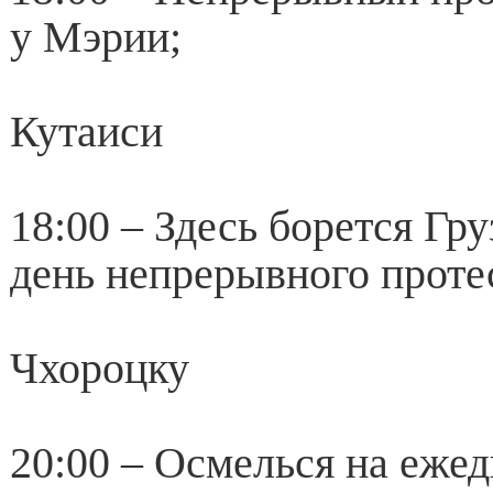
у Мэрии;
Кутаиси
18:00 – Здесь борется Гр
день непрерывного протес
Чхороцку
20:00 – Осмелься на еже