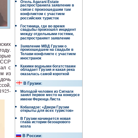
Отель Agarani Estate
распространила заявление в
связи с произошедшим там
конфликтом с участием
российских туристок
Гостиница, где во время
свадьбы произошёл инцидент
между отдельными гостями,
распространяет заявление
нских
Заявление МВД Грузии о
году.
произошедшем на свадьбе в
Телави конфликте с участием
торые
иностранок
СССР
ал с
Какими водными богатствами
обладает Грузия и какая река
м из
оказалась самой короткой
(дочь
В Грузии
:
ссой,
1925-
Молодой человек из Сигнаги
занял первое место на конкурсе
имени Ференца Листа
Кобахидзе: «Двери Грузии
открыты для всех туристов»
В Грузии начинается новая
глава истории безоарового
козла
В России
: