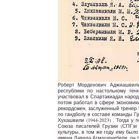
Роберт Мордехович Аджиашвил
республики по настольному тенн
участвовал в Спартакиадах народо
потом работал в сфере экономики
рекордсмен, заслуженный тренер Г
по гандболу в составе команды Г
Хухашвили (1944-2023) . Тогда 
Союза писателей Грузии (СПГ)и
культуры, в том же году ему был
имени Давида Агмашенебели, он т