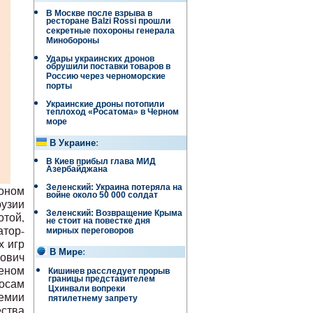
В Москве после взрыва в
ресторане Balzi Rossi прошли
секретные похороны генерала
Минобороны
Удары украинских дронов
обрушили поставки товаров в
Россию через черноморские
порты
Украинские дроны потопили
теплоход «Росатома» в Черном
море
В Украине
:
В Киев прибыл глава МИД
Азербайджана
Зеленский: Украина потеряла на
оном
войне около 50 000 солдат
рузии
Зеленский: Возвращение Крыма
отой,
не стоит на повестке дня
атор-
мирных переговоров
х игр
В Мире
:
вович
леном
Кишинев расследует прорыв
границы представителем
осам
Цхинвали вопреки
демии
пятилетнему запрету
ества