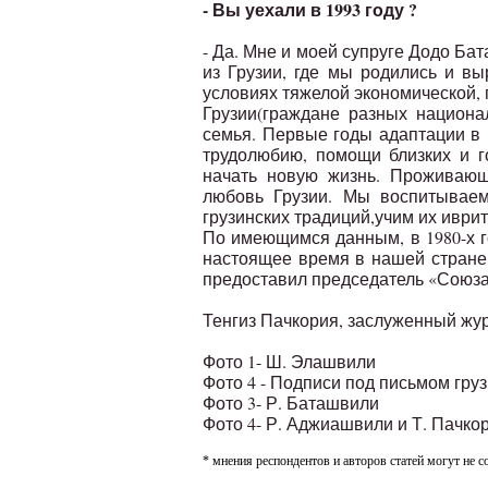
- Вы уехали в 1993 году ?
- Да. Мне и моей супруге Додо Ба
из Грузии, где мы родились и вы
условиях тяжелой экономической, 
Грузии(граждане разных национа
семья. Первые годы адаптации в
трудолюбию, помощи близких и г
начать новую жизнь. Проживающ
любовь Грузии. Мы воспитываем
грузинских традиций,учим их иврит
По имеющимся данным, в 1980-х го
настоящее время в нашей стране 
предоставил председатель «Союз
Тенгиз Пачкория, заслуженный жу
Фото 1- Ш. Элашвили
Фото 4 - Подписи под письмом гру
Фото 3- Р. Баташвили
Фото 4- Р. Аджиашвили и Т. Пачко
* мнения респондентов и авторов статей могут не с