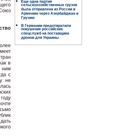
Еще одна партия
ющего
сельскохозяйственных грузов
«Союз
была отправлена ​​из России в
Армению через Азербайджан и
Грузию
В Германии предотвратили
ство
покушение российских
спецслужб на поставщика
дронов для Украины
более
имеет
тран
как в
с ним
гда с
у не
алась
нских
 году
почте
исьмо
ублик
дать
кого