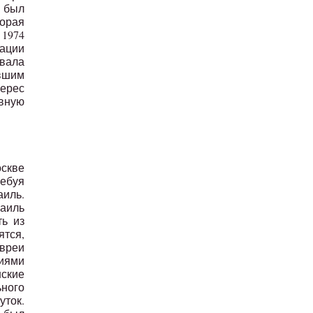
 был
торая
 1974
вации
ывала
вшим
Перес
авную
оскве
ребуя
иль.
аиль
ь из
ятся,
евреи
иями
ские
ьного
уток.