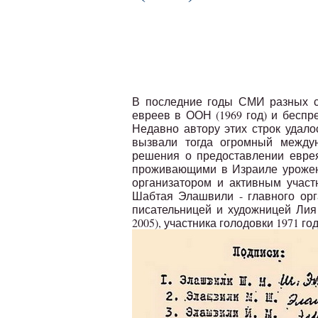
В последние годы СМИ разных ст
евреев в ООН (1969 год) и беспре
Недавно автору этих строк удал
вызвали тогда огромный между
решения о предоставлении евре
проживающими в Израиле урожен
организатором и активным участ
Шабтая Элашвили - главного орга
писательницей и художницей Лия
2005), участника голодовки 1971 го