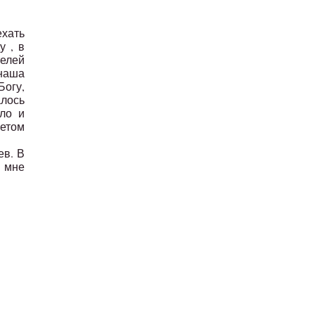
ехать
у , в
телей
 наша
Богу,
алось
ло и
етом
ев. В
е мне