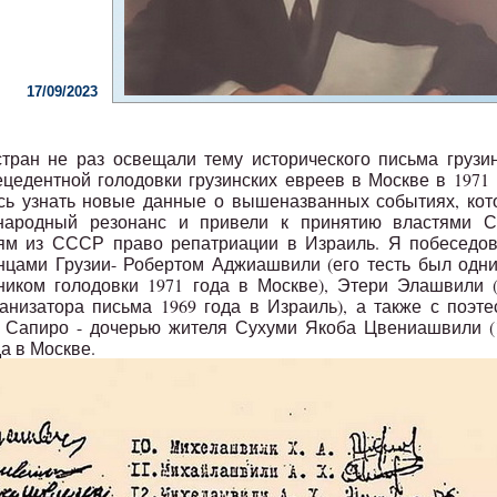
17/09/2023
ран не раз освещали тему исторического письма грузи
цедентной голодовки грузинских евреев в Москве в 1971 
ось узнать новые данные о вышеназванных событиях, ко
народный резонанс и привели к принятию властями 
ям из СССР право репатриации в Израиль. Я побеседов
цами Грузии- Робертом Аджиашвили (его тесть был одни
ником голодовки 1971 года в Москве), Этери Элашвили 
низатора письма 1969 года в Израиль), а также с поэте
 Сапиро - дочерью жителя Сухуми Якоба Цвениашвили (
да в Москве.