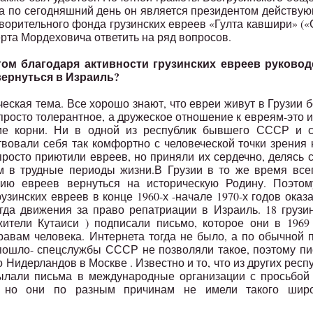
да по сегодняшний день он является президентом действу
ворительного фонда грузинских евреев «Гулта кавшири» (
ерта Мордеховича ответить на ряд вопросов.
огом благодаря активности грузинских евреев руковод
ернуться в Израиль?
ческая тема. Все хорошо знают, что евреи живут в Грузии 
 просто толерантное, а дружеское отношение к евреям-это 
кие корни. Ни в одной из республик бывшего СССР и с
вовали себя так комфортно с человеческой точки зрения 
просто приютили евреев, но приняли их сердечно, делясь 
м в трудные периоды жизни.В Грузии в то же время все
ию евреев вернуться на историческую Родину. Поэтом
узинских евреев в конце 1960-х -начале 1970-х годов оказ
гда движения за право репатриации в Израиль. 18 грузи
ители Кутаиси ) подписали письмо, которое они в 1969
равам человека. Интернета тогда не было, а по обычной 
пошло- спецслужбы СССР не позволяли такое, поэтому п
Нидерландов в Москве . Известно и то, что из других респ
ылали письма в международные организации с просьбой 
, но они по разным причинам не имели такого широ