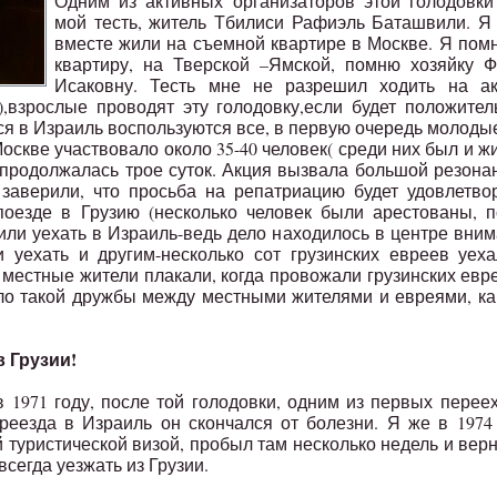
Одним из активных организаторов этой голодовк
мой тесть, житель Тбилиси Рафиэль Баташвили. Я
вместе жили на съемной квартире в Москве. Я пом
квартиру, на Тверской –Ямской, помню хозяйку 
Исаковну. Тесть мне не разрешил ходить на ак
т),взрослые проводят эту голодовку,если будет положите
ься в Израиль воспользуются все, в первую очередь молоды
оскве участвовало около 35-40 человек( среди них был и ж
продолжалась трое суток. Акция вызвала большой резона
 заверили, что просьба на репатриацию будет удовлетво
поезде в Грузию (несколько человек были арестованы, 
или уехать в Израиль-ведь дело находилось в центре вни
уехать и другим-несколько сот грузинских евреев уех
 местные жители плакали, когда провожали грузинских евр
ло такой дружбы между местными жителями и евреями, ка
в Грузии!
 1971 году, после той голодовки, одним из первых перее
ереезда в Израиль он скончался от болезни. Я же в 1974
 туристической визой, пробыл там несколько недель и вер
всегда уезжать из Грузии.