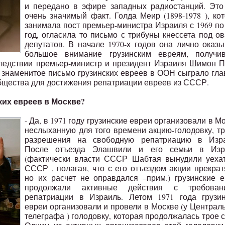
и передано в эфире западных радиостанций. Это
очень значимый факт. Голда Меир (1898-1978 ), ко
занимала пост премьер-министра Израиля с 1969 по
год, огласила то письмо с трибуны кнессета под о
депутатов. В начале 1970-х годов она лично оказ
большое внимание грузинским евреям, получи
следствии премьер-министр и президент Израиля Шимон 
то знаменитое письмо грузинских евреев в ООН сыграло гл
бщества для достижения репатриации евреев из СССР.
ких евреев в Москве?
- Да, в 1971 году грузинские евреи организовали в М
неслыханную для того времени акцию-голодовку, т
разрешения на свободную репатриацию в Изра
После отъезда Элашвили и его семьи в Изр
(фактически власти СССР Шабтая вынудили уехат
СССР , полагая, что с его отъездом акции прекрат
но их расчет не оправдался –прим.) грузинские 
продолжали активные действия с требован
репатриации в Израиль. Летом 1971 года грузин
евреи организовали и провели в Москве (у Централ
телеграфа ) голодовку, которая продолжалась трое с