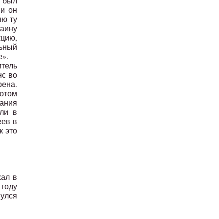
и был
 и он
ню ту
Фаину
цию,
льный
е».
итель
нс во
рена.
потом
мания
али в
еев в
к это
хал в
 году
нулся