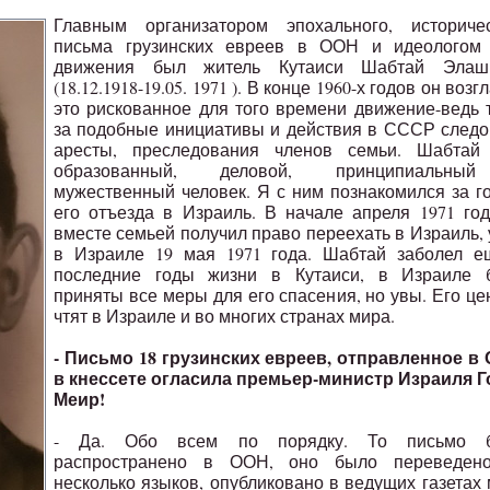
Главным организатором эпохального, историчес
письма грузинских евреев в ООН и идеологом 
движения был житель Кутаиси Шабтай Элаш
(18.12.1918-19.05. 1971 ). В конце 1960-х годов он возг
это рискованное для того времени движение-ведь 
за подобные инициативы и действия в СССР след
аресты, преследования членов семьи. Шабтай
образованный, деловой, принципиальн
мужественный человек. Я с ним познакомился за г
его отъезда в Израиль. В начале апреля 1971 го
вместе семьей получил право переехать в Израиль,
в Израиле 19 мая 1971 года. Шабтай заболел е
последние годы жизни в Кутаиси, в Израиле 
приняты все меры для его спасения, но увы. Его це
чтят в Израиле и во многих странах мира.
- Письмо 18 грузинских евреев, отправленное в
в кнессете огласила премьер-министр Израиля Г
Меир!
- Да. Обо всем по порядку. То письмо 
распространено в ООН, оно было переведен
несколько языков, опубликовано в ведущих газетах