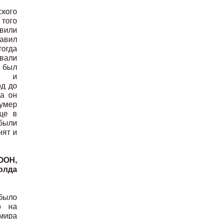
кого
того
вили
лавил
тогда
овали
 был
ый и
од до
да он
 умер
ще в
были
нят и
 ООН,
олда
было
о на
 мира