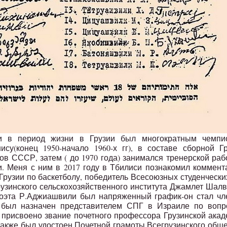
и в период жизни в Грузии был многократным чемпи
ису(конец 1950-начало 1960-х гг), в составе сборной Г
в СССР, затем ( до 1970 года) занимался тренерской раб
. Меня с ним в 2017 году в Тбилиси познакомил коммент
рузии по баскетболу, победитель Всесоюзных студенчески
рузинского сельскохозяйственного института Джамлет Шал
у поэта Р.Аджиашвили был напряженный график-он стал ч
 был назначен представителем СПГ в Израиле по вопр
о присвоено звание почетного профессора Грузинской ака
акже был удостоен Почетной грамоты Всегрузинского общ