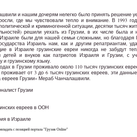
ташвили и нашим дочерям нелегко было принять решение у
росли, где мы чувствовали тепло и внимание. В 1993 год
политической и криминогенной ситуации, десятки тысяч жи
льностей) решили уехать из Грузии, в их числе была и
 Израиле были для нашей семьи сложными, но благодаря 
осударства Израиль нам, как и другим репатриантам, уд
ие в Израиле грузинские евреи никогда не забудут теп
 детей и внуков как патриотов Израиля и Грузии, с уч
у и грузинскому языку.
дах в Грузии проживало около 110 тысяч грузинских евре
проживает от 3 до 6 тысяч грузинских евреев, эти данны
а евреев Грузии» Мераб Чанчалашвили.
рналист Грузии
зинских евреев в ООН
рия в Израиле
овпадать с позицией портала "Грузия Online"