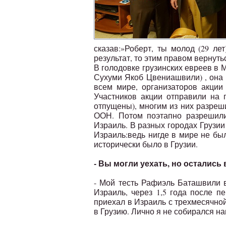
сказав:»Роберт, ты молод (29 ле
результат, то этим правом вернут
В голодовке грузинских евреев в М
Сухуми Якоб Цвениашвили) , она 
всем мире, организаторов акции
Участников акции отправили на 
отпущены), многим из них разреш
ООН. Потом поэтапно разрешили 
Израиль. В разных городах Грузии
Израиль:ведь нигде в мире не бы
исторически было в Грузии.
- Вы могли уехать, но остались 
- Мой тесть Рафиэль Баташвили в
Израиль, через 1,5 года после п
приехал в Израиль с трехмесячной
в Грузию. Лично я не собирался на