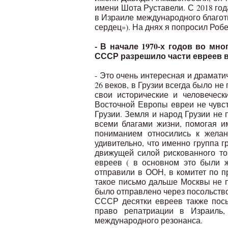
имени Шота Руставели. С 2018 го
в Израиле международного благот
сердец»). На днях я попросил Роб
- В начале 1970-х годов во мн
СССР разрешило части евреев в
- Это очень интересная и драмати
26 веков, в Грузии всегда было не
свои исторические и человечес
Восточной Европы евреи не чувст
Грузии. Земля и народ Грузии не 
всеми благами жизни, помогая и
пониманием относились к желан
удивительно, что именно группа гр
движущей силой рискованного то
евреев ( в основном это были ж
отправили в ООН, в комитет по п
такое письмо дальше Москвы не 
было отправлено через посольство 
СССР десятки евреев также пос
право репатриации в Израиль
международного резонанса.