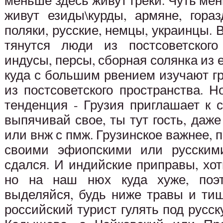
меньше здесь живут греки. Чуть мен
живут езиды\курды, армяне, гора
поляки, русские, немцы, украинцы.
тянутся люди из постсоветского
индусы, персы, сборная солянка из е
куда с большим рвением изучают г
из постсоветского пространства. 
тенденция - Грузия приглашает к с
выпячивай свое, ты тут гость, даже
или внж с пмж. Грузинское важнее, п
своими эфиопскими или русским
сдался. И индийские приправы, хот
но на наш нюх куда хуже, поэ
выделяйся, будь ниже травы и ти
российский турист гулять под русск