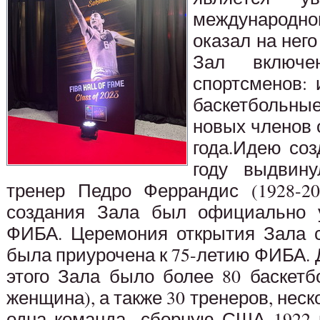
международног
оказал на нег
Зал включе
спортсменов: 
баскетбольн
новых членов 
года.Идею соз
году выдвину
тренер Педро Феррандис (1928-20
создания Зала был официально у
ФИБА. Церемония открытия Зала с
была приурочена к 75-летию ФИБА. Д
этого Зала было более 80 баскетб
женщина), а также 30 тренеров, нес
одна команда- сборную США 1922 г