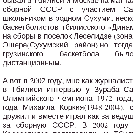
бывал в Тбилиси и Москве на матча
сборной СССР с участием Сак
школьником в родном Сухуми, неск
баскетболистов тбилисского «Дина
на сборы в поселок Леселидзе (зона 
Эшера(Сухумский район),но тогд
грузинского баскетбола бы
дистанционным.
А вот в 2002 году, мне как журналис
в Тбилиси интервью у Зураба Сак
Олимпийского чемпиона 1972 года
года Михаила Коркия(1948-2004),
дружил и вместе играл как за ведущ
за сборную СССР. В 2002 году 