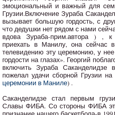
эмоциональный и важный для сем
Грузии.Включение Зураба Саканде
вызывает большую гордость, с дру
что дедушки нет рядом с нами сейч
вдова Зураба-прим.автора ) , к
приехать в Манилу, она сейчас 
телевидению эту церемонию, у нее 
гордости на глазах». Георгий побл
включить Зураба Саканделидзе 
пожелал удачи сборной Грузии на
церемонии в Маниле
) .
Саканделидзе стал первым груз
Славы ФИБА. Со стороны ФИБА эт
признание нашего баскетбола-в 1991