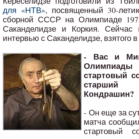
Кереселидзе подготовили из Тби
для «НТВ»
, посвященный 30-лети
сборной СССР на Олимпиаде 1972
Саканделидзе и Коркия. Сейчас 
интервью с Саканделидзе, взятого в 
- Вас и Ми
Олимпиады
стартовый со
старший 
Кондрашин?
- Он еще за с
матча сообщил
стартовый с