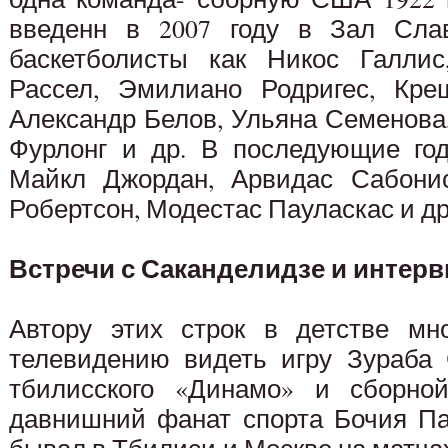
введенн в 2007 году в Зал Слав
баскетболисты как Никос Галлис
Рассел, Эмилиано Родригес, Кре
Александр Белов, Ульяна Семенова
Фурлонг и др. В последующие го
Майкл Джордан, Арвидас Сабонис
Робертсон, Модестас Пауласкас и др
Встречи с Саканделидзе и интерв
Автору этих строк в детстве мн
телевидению видеть игру Зураба 
тбилисского «Динамо» и сборн
давнишний фанат спорта Бочия Пач