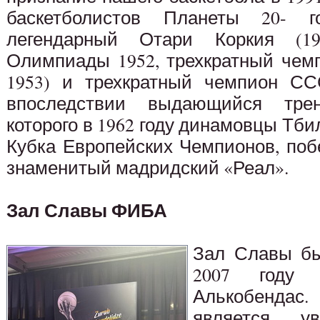
баскетболистов Планеты 20- 
легендарный Отари Коркия (192
Олимпиады 1952, трехкратный чемп
1953) и трехкратный чемпион ССС
впоследствии выдающийся трен
которого в 1962 году динамовцы Тб
Кубка Европейских Чемпионов, по
знаменитый мадридский «Реал».
Зал Славы ФИБА
Зал Славы бы
2007 году 
Алькобендас.
является ув