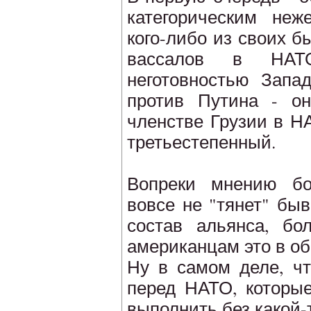
категорическим неж
кого-либо из своих 
вассалов в НАТО
неготовностью Запа
против Путина - он
членстве Грузии в Н
третьестепенный.
Вопреки мнению бо
вовсе не "тянет" бы
состав альянса, бо
американцам это в об
Ну в самом деле, чт
перед НАТО, которые
выполнить без какой-